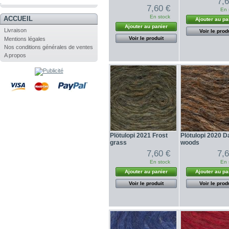
7,
.
7,60 €
En 
En stock
ACCUEIL
Ajouter au pa
Ajouter au panier
Livraison
Voir le prod
Voir le produit
Mentions légales
Nos conditions générales de ventes
A propos
Plötulopi 2021 Frost
Plötulopi 2020 D
grass
woods
7,60 €
7,
En stock
En 
Ajouter au panier
Ajouter au pa
Voir le produit
Voir le prod