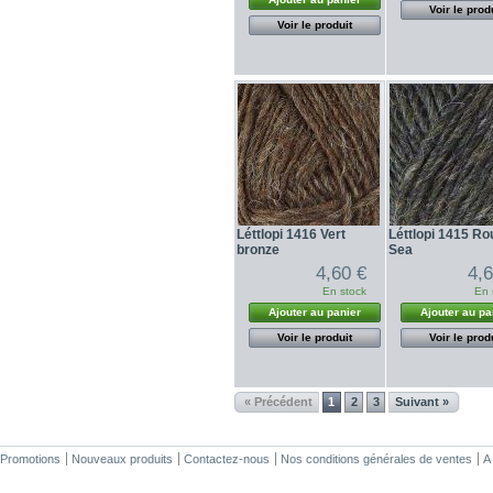
Voir le prod
Voir le produit
Léttlopi 1416 Vert
Léttlopi 1415 R
bronze
Sea
4,60 €
4,
En stock
En 
Ajouter au panier
Ajouter au pa
Voir le produit
Voir le prod
« Précédent
1
2
3
Suivant »
Promotions
Nouveaux produits
Contactez-nous
Nos conditions générales de ventes
A