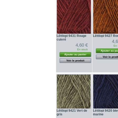
Léttlopi 9431 Rouge
Léttlopi 9427 Rou
cuivré
4,
4,60 €
En 
En stock
Ajouter au pa
Ajouter au panier
Voir le prod
Voir le produit
Léttlopi 9421 Vert de
Léttlopi 9420 ble
gris
marine