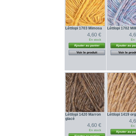
Léttlopi 1703 Mimosa
Léttlopi 1702 Mi
4,60 €
4,
En stock
En 
Ajouter au panier
Ajouter au pa
Voir le produit
Voir le prod
Léttlopi 1420 Marron
Léttlopi 1419 or
glacé
4,
4,60 €
En 
En stock
Ajouter au pa
Ajouter au panier