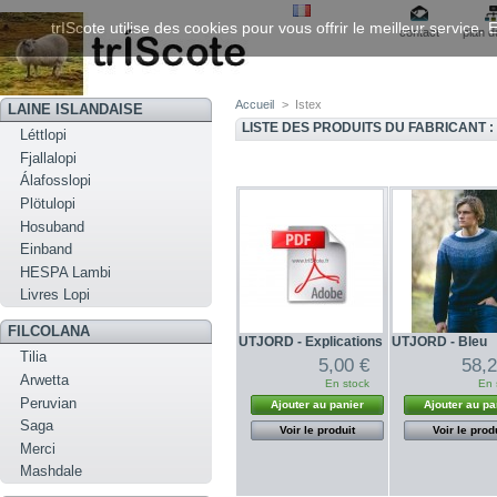
trIScote utilise des cookies pour vous offrir le meilleur service
contact
plan d
Accueil
>
Istex
LAINE ISLANDAISE
LISTE DES PRODUITS DU FABRICANT :
Léttlopi
Fjallalopi
Álafosslopi
Plötulopi
Hosuband
Einband
HESPA Lambi
Livres Lopi
FILCOLANA
UTJORD - Explications
UTJORD - Bleu
Tilia
5,00 €
58,2
Arwetta
En stock
En 
Peruvian
Ajouter au panier
Ajouter au pa
Saga
Voir le produit
Voir le prod
Merci
Mashdale