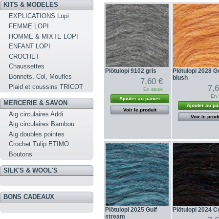
KITS & MODELES
EXPLICATIONS Lopi
FEMME LOPI
HOMME & MIXTE LOPI
ENFANT LOPI
CROCHET
Chaussettes
Plötulopi 9102 gris
Plötulopi 2028 G
Bonnets, Col, Moufles
blush
7,60 €
Plaid et coussins TRICOT
7,
En stock
En 
Ajouter au panier
MERCERIE & SAVON
Ajouter au pa
Voir le produit
Aig circulaires Addi
Voir le prod
Aig circulaires Bambou
Aig doubles pointes
Crochet Tulip ETIMO
Boutons
SILK'S & WOOL'S
BONS CADEAUX
Plötulopi 2025 Gulf
Plötulopi 2024 
stream