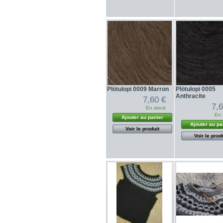
Plötulopi 0009 Marron
Plötulopi 0005
Anthracite
7,60 €
7,
En stock
En 
Ajouter au panier
Ajouter au pa
Voir le produit
Voir le prod