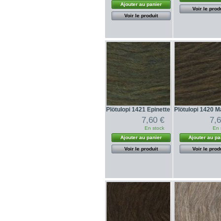
Ajouter au panier
Voir le prod
Voir le produit
Plötulopi 1421 Epinette
Plötulopi 1420 M
7,60 €
7,
En stock
En 
Ajouter au panier
Ajouter au pa
Voir le produit
Voir le prod