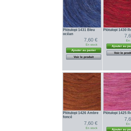
Plötulopi 1431 Bleu
Plötulopi 1430 
océan
7,
7,60 €
En 
En stock
Ajouter au pa
Ajouter au panier
Voir le prod
Voir le produit
Plötulopi 1426 Ambre
Plötulopi 1425 
foncé
7,
7,60 €
En 
En stock
Ajouter au pa