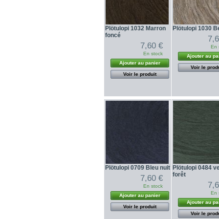
Plötulopi 1032 Marron
Plötulopi 1030 B
foncé
7,
7,60 €
En 
En stock
Ajouter au pa
Ajouter au panier
Voir le prod
Voir le produit
Plötulopi 0709 Bleu nuit
Plötulopi 0484 v
forêt
7,60 €
7,
En stock
En 
Ajouter au panier
Ajouter au pa
Voir le produit
Voir le prod