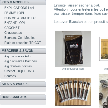
KITS & MODELES
Ensuite, laisser sécher à plat.
EXPLICATIONS Lopi
Attention : pour entretenir les pul
FEMME LOPI
pas laisser tremper dans l'eau sa
HOMME & MIXTE LOPI
Le savon
Eucalan
est un produit 
ENFANT LOPI
CROCHET
Chaussettes
Bonnets, Col, Moufles
Plaid et coussins TRICOT
MERCERIE & SAVON
Aig circulaires Addi
Aig circulaires Bambou
Aig doubles pointes
Aig circulaires Addi
Aig
Crochet Tulip ETIMO
Boutons
SILK'S & WOOL'S
BONS CADEAUX