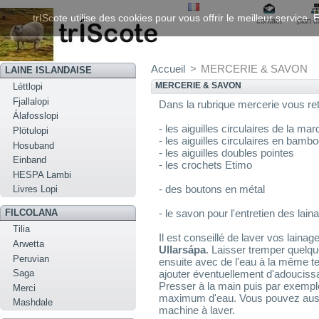
trIScote utilise des cookies pour vous offrir le meilleur service
contact
plan d
Accueil
>
MERCERIE & SAVON
LAINE ISLANDAISE
MERCERIE & SAVON
Léttlopi
Fjallalopi
Dans la rubrique mercerie vous re
Álafosslopi
- les aiguilles circulaires de la ma
Plötulopi
- les aiguilles circulaires en bamb
Hosuband
- les aiguilles doubles pointes
Einband
- les crochets Etimo
HESPA Lambi
- des boutons en métal
Livres Lopi
- le savon pour l'entretien des lain
FILCOLANA
Tilia
Il est conseillé de laver vos lain
Arwetta
Ullarsápa
. Laisser tremper quelqu
Peruvian
ensuite avec de l'eau à la même tem
Saga
ajouter éventuellement d'adouciss
Presser à la main puis par exempl
Merci
maximum d'eau. Vous pouvez aussi
Mashdale
machine à laver.