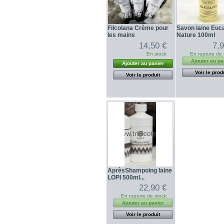
Filcolana Crème pour
Savon laine Euc
les mains
Nature 100ml
14,50 €
7,
En stock
En rupture de 
Ajouter au pa
Ajouter au panier
Voir le prod
Voir le produit
AprèsShampoing laine
LOPI 500ml...
22,90 €
En rupture de stock
Ajouter au panier
Voir le produit