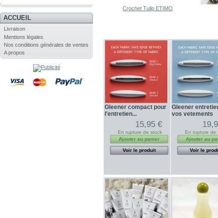
.
Crochet Tulip ETIMO
ACCUEIL
Livraison
Mentions légales
Nos conditions générales de ventes
A propos
Gleener compact pour
Gleener entretie
l'entretien...
vos vetements
15,95 €
19,9
En rupture de stock
En rupture de 
Ajouter au panier
Ajouter au pa
Voir le produit
Voir le prod