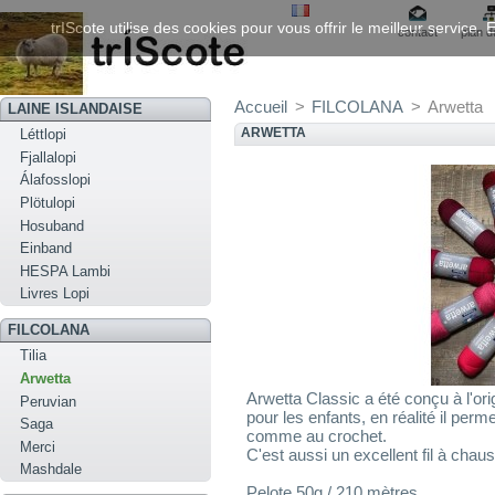
trIScote utilise des cookies pour vous offrir le meilleur service
contact
plan d
Accueil
>
FILCOLANA
>
Arwetta
LAINE ISLANDAISE
ARWETTA
Léttlopi
Fjallalopi
Álafosslopi
Plötulopi
Hosuband
Einband
HESPA Lambi
Livres Lopi
FILCOLANA
Tilia
Arwetta
Arwetta Classic a été conçu à l'ori
Peruvian
pour les enfants, en réalité il perm
Saga
comme au crochet.
Merci
C'est aussi un excellent fil à chau
Mashdale
Pelote 50g / 210 mètres