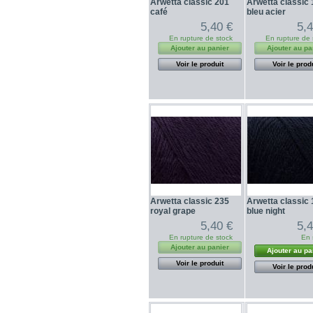
Arwetta classic 201
Arwetta classic
café
bleu acier
5,40 €
5,
En rupture de stock
En rupture de 
Ajouter au panier
Ajouter au pa
Voir le produit
Voir le prod
Arwetta classic 235
Arwetta classic
royal grape
blue night
5,40 €
5,
En rupture de stock
En 
Ajouter au panier
Ajouter au pa
Voir le produit
Voir le prod