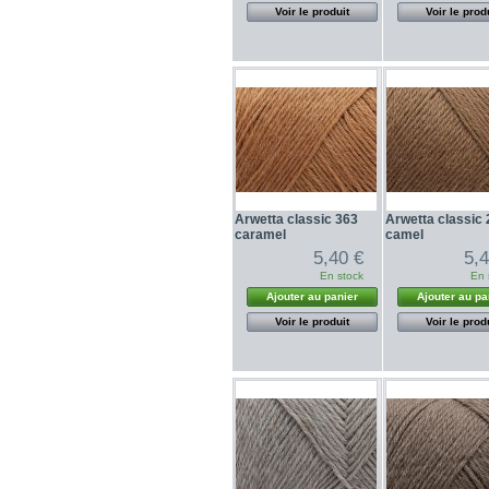
Voir le produit
Voir le prod
Arwetta classic 363
Arwetta classic
caramel
camel
5,40 €
5,
En stock
En 
Ajouter au panier
Ajouter au pa
Voir le produit
Voir le prod