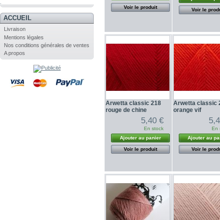
.
Voir le produit
Voir le prod
ACCUEIL
Livraison
Mentions légales
Nos conditions générales de ventes
A propos
Arwetta classic 218
Arwetta classic
rouge de chine
orange vif
5,40 €
5,
En stock
En 
Ajouter au panier
Ajouter au pa
Voir le produit
Voir le prod