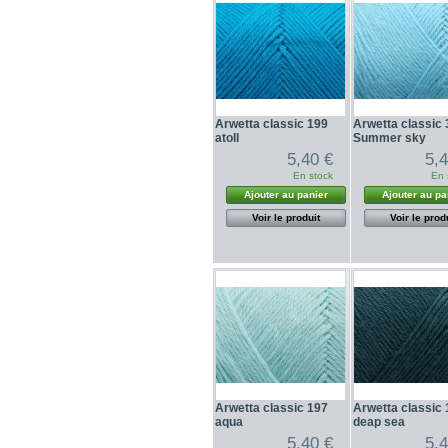
Arwetta classic 199
Arwetta classic
atoll
Summer sky
5,40 €
5,
En stock
En 
Ajouter au panier
Ajouter au pa
Voir le produit
Voir le prod
Arwetta classic 197
Arwetta classic
aqua
deap sea
5,40 €
5,