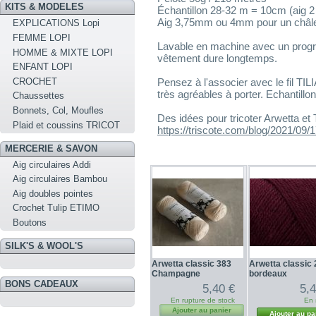
KITS & MODELES
Échantillon 28-32 m = 10cm (aig 
Aig 3,75mm ou 4mm pour un châl
EXPLICATIONS Lopi
FEMME LOPI
Lavable en machine avec un progra
HOMME & MIXTE LOPI
vêtement dure longtemps.
ENFANT LOPI
CROCHET
Pensez à l'associer avec le fil TIL
très agréables à porter. Echantillo
Chaussettes
Bonnets, Col, Moufles
Des idées pour tricoter Arwetta et 
Plaid et coussins TRICOT
https://triscote.com/blog/2021/09/17
MERCERIE & SAVON
Aig circulaires Addi
Aig circulaires Bambou
Aig doubles pointes
Crochet Tulip ETIMO
Boutons
SILK'S & WOOL'S
Arwetta classic 383
Arwetta classic
Champagne
bordeaux
BONS CADEAUX
5,40 €
5,
En rupture de stock
En 
Ajouter au panier
Ajouter au pa