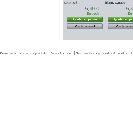
ragsock
blanc cassé
5,40 €
5,
En stock
En 
Ajouter au panier
Ajouter au pa
Voir le produit
Voir le prod
Promotions
Nouveaux produits
Contactez-nous
Nos conditions générales de ventes
A