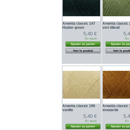
Arwetta classic 147
Arwetta classic
Hunter green
vert tilleuil
5,40 €
5,
En stock
En 
Ajouter au panier
Ajouter au pa
Voir le produit
Voir le prod
Arwetta classic 196
Arwetta classic
vanille
moutarde
5,40 €
5,
En stock
En 
Ajouter au panier
Ajouter au pa