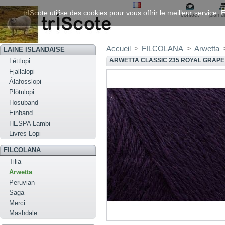
trIScote utilise des cookies pour vous offrir le meilleur service
contact
plan d
Accueil
>
FILCOLANA
>
Arwetta
LAINE ISLANDAISE
ARWETTA CLASSIC 235 ROYAL GRAPE
Léttlopi
Fjallalopi
Álafosslopi
Plötulopi
Hosuband
Einband
HESPA Lambi
Livres Lopi
FILCOLANA
Tilia
Arwetta
Peruvian
Saga
Merci
Mashdale