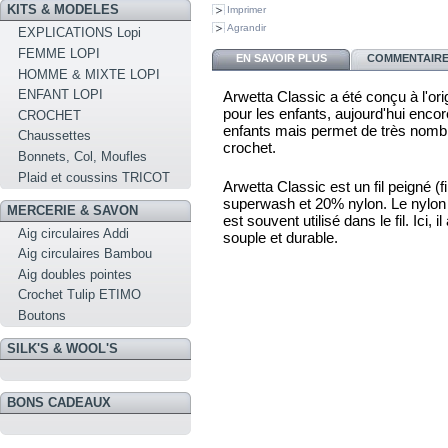
KITS & MODELES
Imprimer
Agrandir
EXPLICATIONS Lopi
FEMME LOPI
EN SAVOIR PLUS
COMMENTAIRES
HOMME & MIXTE LOPI
ENFANT LOPI
Arwetta Classic a été conçu à l'ori
pour les enfants, aujourd'hui encor
CROCHET
enfants mais permet de très nombr
Chaussettes
crochet.
Bonnets, Col, Moufles
Plaid et coussins TRICOT
Arwetta Classic est un fil peigné 
superwash et 20% nylon. Le nylon es
MERCERIE & SAVON
est souvent utilisé dans le fil. Ici, i
Aig circulaires Addi
souple et durable.
Aig circulaires Bambou
Aig doubles pointes
Crochet Tulip ETIMO
Boutons
SILK'S & WOOL'S
BONS CADEAUX