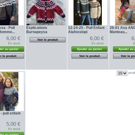
sa - Pull
Explications
12-24-25 - Pull Enfant
26-01 Asa ANG
omme...
Barnapeysa
Alafosslopi
Manteau...
6,00 €
6,00 €
6
Voir le produit
En stock
En stock
E
ter au panier
Ajouter au panier
Ajouter au 
r le produit
Voir le produit
Voir le pr
prod
- pull enfant
5,00 €
En stock
ter au panier