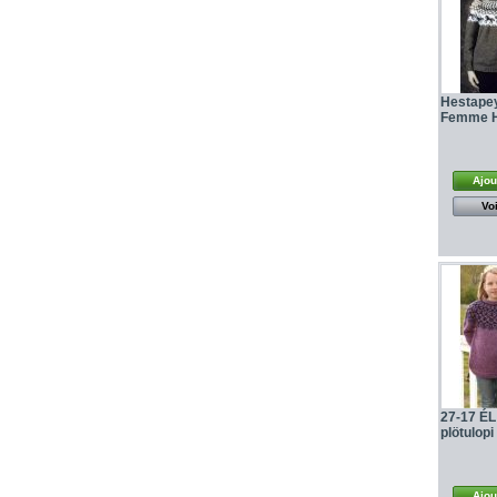
Hestapey
Femme H
Ajou
Voi
27-17 ÉL 
plötulopi
Ajou