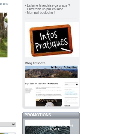
ur une
- La laine Islandaise ça gratte ?
- Entretenir un pull en laine
- Mon pull bouloche !
Blog trIScote
PROMOTIONS
Mashdale 377
6,70 €
Blue Mist
6,50 €