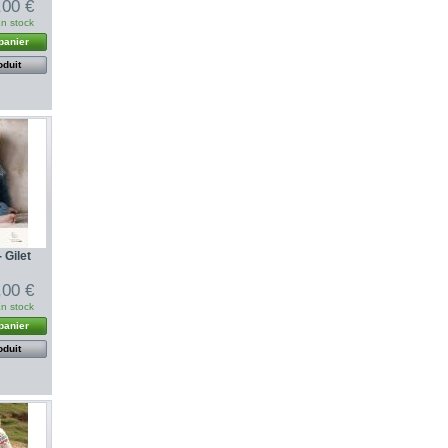
,00 €
n stock
panier
oduit
 Gilet
,00 €
n stock
panier
oduit