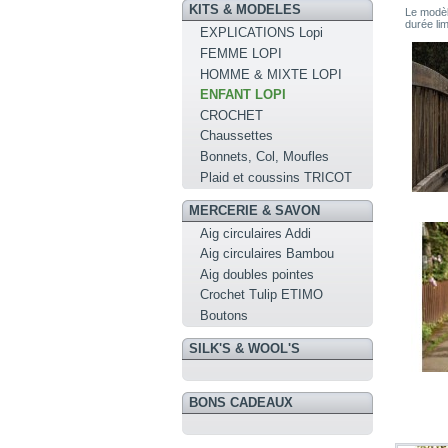
KITS & MODELES
Le modèl
durée lim
EXPLICATIONS Lopi
FEMME LOPI
HOMME & MIXTE LOPI
ENFANT LOPI
CROCHET
Chaussettes
Bonnets, Col, Moufles
Plaid et coussins TRICOT
MERCERIE & SAVON
Aig circulaires Addi
Aig circulaires Bambou
Aig doubles pointes
Crochet Tulip ETIMO
Boutons
SILK'S & WOOL'S
BONS CADEAUX