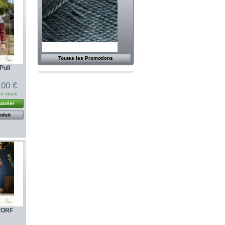
Toutes les Promotions
Pull
,00 €
n stock
panier
oduit
VORF