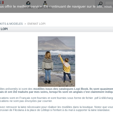
us offrir le meilleur service. En continuant de naviguer sur le site, vou
contact
plan du site
KITS & MODELES
>
ENFANT LOPI
 LOPI
les présentés ici sont des
modèles issus des catalogues Lopi Book. Ils sont quasimen
ais et ont été traduits par mes soins, lorsqu'ils sont en anglais c'est clairement indiq
cations sont en Français sont fournies et sont fournies sous forme de fichier .pdf à télécharg
ications ne sont pas envoyées par courrier.
vez retrouver la laine nécessaire pour réaliser les modèles dans la boutique. Notez que vo
Peruvian de Filcolana à la place de Léttlopi si l'enfant à du mal à supporter la laine islandaise.