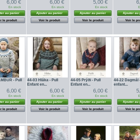
6,00 €
6,00 €
5,00 €
6
En stock
En stock
En stock
E
ter au panier
Ajouter au panier
Ajouter au panier
Ajouter au 
r le produit
Voir le produit
Voir le produit
Voir le pr
MBUR - Pull
44-03 Hláka - Pull
44-05 Prýði - Pull
44-22 Dagmál -
Enfant en...
Enfant en...
enfant...
6,00 €
6,00 €
6,00 €
5
En stock
En stock
En stock
E
ter au panier
Ajouter au panier
Ajouter au panier
Ajouter au 
r le produit
Voir le produit
Voir le produit
Voir le pr