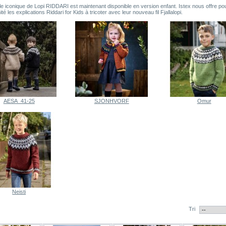
e iconique de Lopi RIDDARI est maintenant disponible en version enfant. Istex nous offre po
ité les explications Riddari for Kids à tricoter avec leur nouveau fil Fjallalopi.
AESA_41-25
SJONHVORF
Omur
Neisti
Tri