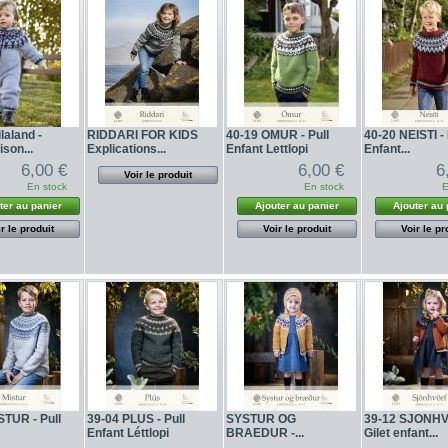
laland -
RIDDARI FOR KIDS
40-19 OMUR - Pull
40-20 NEISTI - 
son...
Explications...
Enfant Lettlopi
Enfant...
6,00 €
6,00 €
6
Voir le produit
En stock
En stock
E
ter au panier
Ajouter au panier
Ajouter au 
r le produit
Voir le produit
Voir le pr
STUR - Pull
39-04 PLUS - Pull
SYSTUR OG
39-12 SJONH
Enfant Léttlopi
BRAEDUR -...
Gilet enfant...