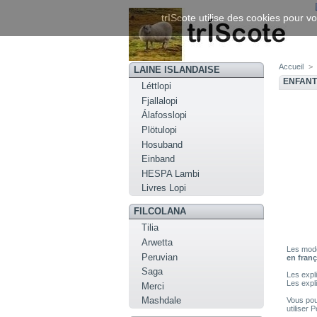
trIScote utilise des cookies pour vo
Accueil
>
LAINE ISLANDAISE
ENFANT
Léttlopi
Fjallalopi
Álafosslopi
Plötulopi
Hosuband
Einband
HESPA Lambi
Livres Lopi
FILCOLANA
Tilia
Arwetta
Les modè
Peruvian
en franç
Saga
Les expli
Les expl
Merci
Mashdale
Vous pou
utiliser 