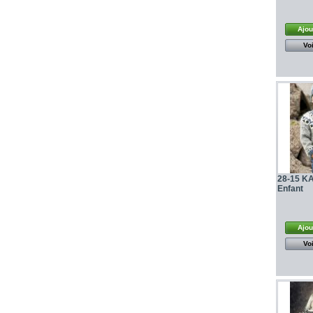
Ajou
Voi
28-15 KA
Enfant
Ajou
Voi