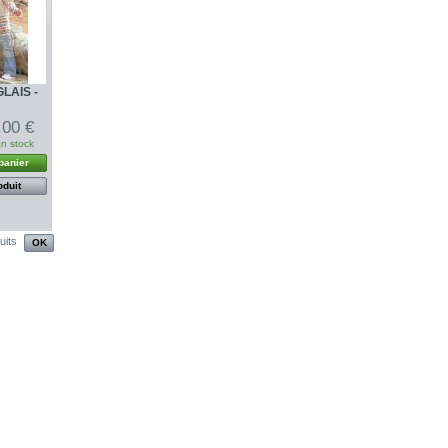
LAIS -
,00 €
n stock
panier
oduit
uits