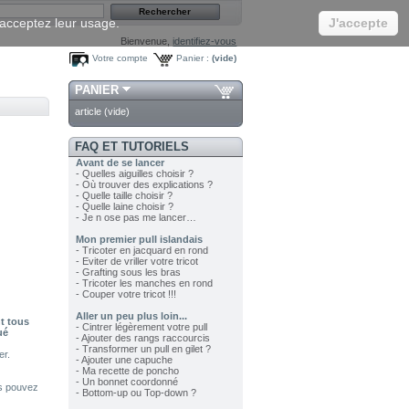
s acceptez leur usage.
J'accepte
Bienvenue,
identifiez-vous
Votre compte
Panier :
(vide)
PANIER
article
(vide)
FAQ ET TUTORIELS
Avant de se lancer
- Quelles aiguilles choisir ?
- Où trouver des explications ?
- Quelle taille choisir ?
- Quelle laine choisir ?
- Je n ose pas me lancer…
Mon premier pull islandais
- Tricoter en jacquard en rond
- Eviter de vriller votre tricot
- Grafting sous les bras
- Tricoter les manches en rond
- Couper votre tricot !!!
Aller un peu plus loin...
t tous
- Cintrer légèrement votre pull
ué
- Ajouter des rangs raccourcis
- Transformer un pull en gilet ?
er.
- Ajouter une capuche
- Ma recette de poncho
- Un bonnet coordonné
us pouvez
- Bottom-up ou Top-down ?