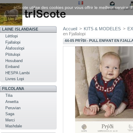
trIScote utilise des cookies pour vous offrir le meilleur service
contact
plan d
Accueil
>
KITS & MODELES
>
EX
LAINE ISLANDAISE
en Fjallalopi
Léttlopi
44-05 PRÝÐI - PULL ENFANT EN FJALL
Fjallalopi
Álafosslopi
Plötulopi
Hosuband
Einband
HESPA Lambi
Livres Lopi
FILCOLANA
Tilia
Arwetta
Peruvian
Saga
Merci
Mashdale