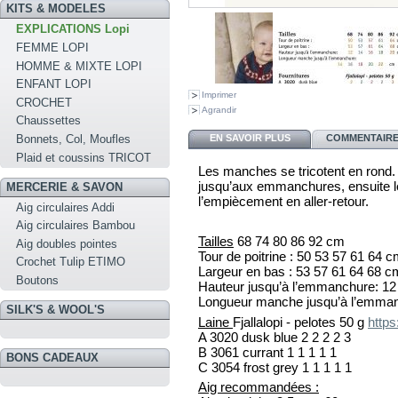
KITS & MODELES
EXPLICATIONS Lopi
FEMME LOPI
HOMME & MIXTE LOPI
ENFANT LOPI
Imprimer
CROCHET
Agrandir
Chaussettes
EN SAVOIR PLUS
COMMENTAIRES
Bonnets, Col, Moufles
Plaid et coussins TRICOT
Les manches se tricotent en rond. L
jusqu’aux emmanchures, ensuite le 
MERCERIE & SAVON
l’empiècement en aller-retour.
Aig circulaires Addi
Aig circulaires Bambou
Tailles
68
74
80
86
92
cm
Aig doubles pointes
Tour de poitrine :
50
53
57
61
64
c
Crochet Tulip ETIMO
Largeur en bas :
53
57
61
64
68
c
Boutons
Hauteur jusqu’à l’emmanchure:
12
Longueur manche jusqu’à l’emma
SILK'S & WOOL'S
Laine
Fjallalopi - pelotes 50 g
https
A
3020
dusk blue
2
2
2
2
3
B
3061
currant
1
1
1
1
1
BONS CADEAUX
C
3054
frost grey
1
1
1
1
1
Aig recommandées :