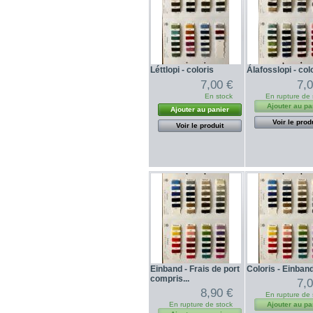
Léttlopi - coloris
Álafosslopi - col
7,00 €
7,
En stock
En rupture de 
Ajouter au pa
Ajouter au panier
Voir le prod
Voir le produit
Einband - Frais de port
Coloris - Einban
compris...
7,
8,90 €
En rupture de 
En rupture de stock
Ajouter au pa