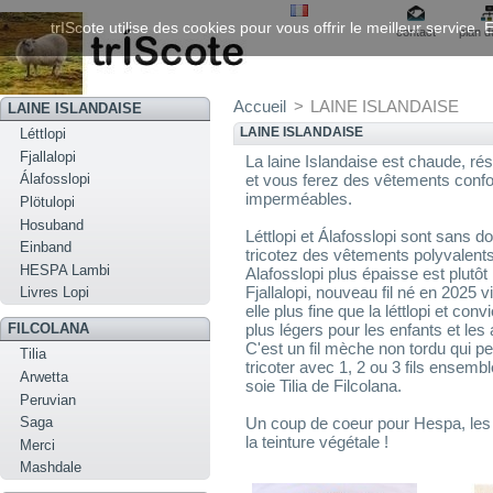
trIScote utilise des cookies pour vous offrir le meilleur service
contact
plan d
Accueil
>
LAINE ISLANDAISE
LAINE ISLANDAISE
LAINE ISLANDAISE
Léttlopi
Fjallalopi
La laine Islandaise est chaude, rés
et vous ferez des vêtements confo
Álafosslopi
imperméables.
Plötulopi
Hosuband
Léttlopi et Álafosslopi sont sans do
Einband
tricotez des vêtements polyvalent
HESPA Lambi
Alafosslopi plus épaisse est plutôt
Fjallalopi, nouveau fil né en 202
Livres Lopi
elle plus fine que la léttlopi et co
plus légers pour les enfants et les
FILCOLANA
C'est un fil mèche non tordu qui pe
Tilia
tricoter avec 1, 2 ou 3 fils ensemb
Arwetta
soie Tilia de Filcolana.
Peruvian
Saga
Un coup de coeur pour Hespa, les
la teinture végétale !
Merci
Mashdale