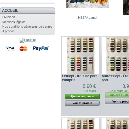
.
ACCUEIL
Livraison
HESPA Lambi
Mentions légales
Nos conditions générales de ventes
A propos
Léttlopi - frais de port
Alafosslopi - Fra
compris...
port...
8,90 €
8,
En stock
En rupture de 
Ajouter au pa
Ajouter au panier
Voir le prod
Voir le produit