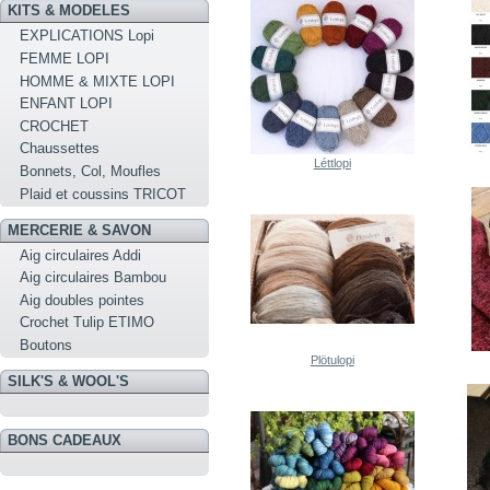
KITS & MODELES
EXPLICATIONS Lopi
FEMME LOPI
HOMME & MIXTE LOPI
ENFANT LOPI
CROCHET
Chaussettes
Léttlopi
Bonnets, Col, Moufles
Plaid et coussins TRICOT
MERCERIE & SAVON
Aig circulaires Addi
Aig circulaires Bambou
Aig doubles pointes
Crochet Tulip ETIMO
Boutons
Plötulopi
SILK'S & WOOL'S
BONS CADEAUX