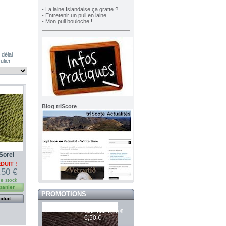
- La laine Islandaise ça gratte ?
- Entretenir un pull en laine
- Mon pull bouloche !
 délai
ulier
Blog trIScote
Sorel
DUIT !
,50 €
de stock
panier
PROMOTIONS
oduit
Mashdale 983
6,70 €
Café noir
6,50 €