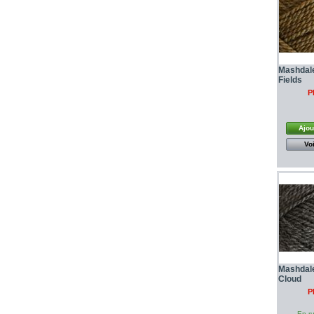
Mashdal
Fields
P
Ajou
Voi
Mashdale
Cloud
P
En ru