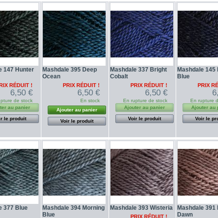
 147 Hunter
Mashdale 395 Deep
Mashdale 337 Bright
Mashdale 145
Ocean
Cobalt
Blue
RIX RÉDUIT !
PRIX RÉDUIT !
PRIX RÉDUIT !
PRIX RÉ
6,50 €
6,50 €
6,50 €
6
pture de stock
En stock
En rupture de stock
En rupture 
ter au panier
Ajouter au panier
Ajouter au 
Ajouter au panier
r le produit
Voir le produit
Voir le pr
Voir le produit
 377 Blue
Mashdale 394 Morning
Mashdale 393 Wisteria
Mashdale 391
Blue
Dawn
PRIX RÉDUIT !