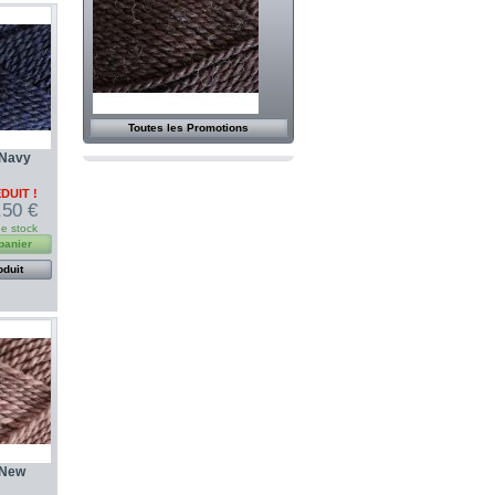
Toutes les Promotions
 Navy
DUIT !
,50 €
de stock
panier
oduit
 New