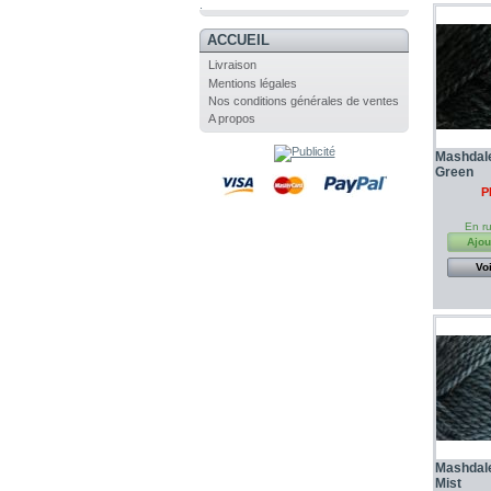
.
ACCUEIL
Livraison
Mentions légales
Nos conditions générales de ventes
A propos
Mashdale
Green
P
En ru
Ajou
Voi
Mashdale
Mist