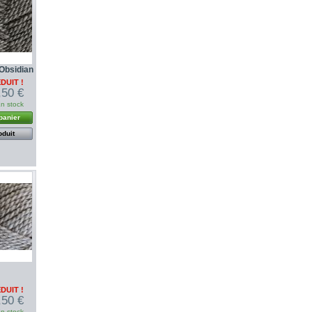
Obsidian
DUIT !
,50 €
n stock
panier
oduit
DUIT !
,50 €
n stock