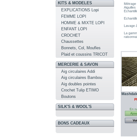
KITS & MODELES
Métrage 
Aiguilles
EXPLICATIONS Lopi
Echantil
FEMME LOPI
Echantil
HOMME & MIXTE LOPI
Lavage à
ENFANT LOPI
La gamme
CROCHET
raisonna
Chaussettes
Bonnets, Col, Moufles
Plaid et coussins TRICOT
MERCERIE & SAVON
Aig circulaires Addi
Aig circulaires Bambou
Aig doubles pointes
Crochet Tulip ETIMO
Mashdal
Boutons
P
SILK'S & WOOL'S
En ru
Ajou
Voi
BONS CADEAUX