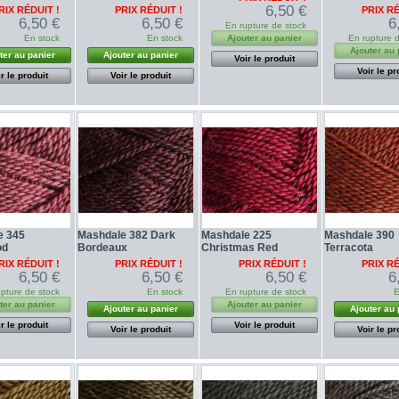
6,50 €
RIX RÉDUIT !
PRIX RÉDUIT !
PRIX RÉ
6,50 €
6,50 €
6
En rupture de stock
En stock
En stock
Ajouter au panier
En rupture 
Ajouter au 
ter au panier
Ajouter au panier
Voir le produit
Voir le pr
r le produit
Voir le produit
e 345
Mashdale 382 Dark
Mashdale 225
Mashdale 390
od
Bordeaux
Christmas Red
Terracota
RIX RÉDUIT !
PRIX RÉDUIT !
PRIX RÉDUIT !
PRIX RÉ
6,50 €
6,50 €
6,50 €
6
pture de stock
En stock
En rupture de stock
E
ter au panier
Ajouter au panier
Ajouter au panier
Ajouter au 
r le produit
Voir le produit
Voir le produit
Voir le pr