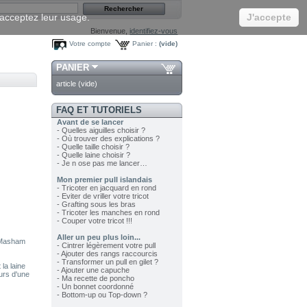
s acceptez leur usage.
J'accepte
Bienvenue,
identifiez-vous
Votre compte
Panier :
(vide)
PANIER
article
(vide)
FAQ ET TUTORIELS
Avant de se lancer
- Quelles aiguilles choisir ?
- Où trouver des explications ?
- Quelle taille choisir ?
- Quelle laine choisir ?
- Je n ose pas me lancer…
Mon premier pull islandais
- Tricoter en jacquard en rond
- Eviter de vriller votre tricot
- Grafting sous les bras
- Tricoter les manches en rond
- Couper votre tricot !!!
Aller un peu plus loin...
e Masham
- Cintrer légèrement votre pull
- Ajouter des rangs raccourcis
- Transformer un pull en gilet ?
la laine
- Ajouter une capuche
eurs d'une
- Ma recette de poncho
- Un bonnet coordonné
- Bottom-up ou Top-down ?