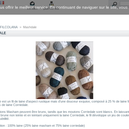
us offrir le meilleur service. En continuant de naviguer sur le site, vou
contact
plan du site
FILCOLANA
>
Mashdale
ALE
 est un fil de laine d'aspect rustique mais d'une douceur exquise, composé à 25 % de lain
 de laine Corriedale.
ons Masham peuvent être bruns, tandis que les moutons Corriedale sont blancs. En laissant 
une non teinte et en teintant uniquement la laine Corriedale, le fil développe un jeu de coul
btilité.
ion : 100% laine (25% laine masham et 75% laine corriedale)