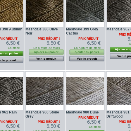
e 398 Autumn
Mashdale 386 Olive
Mashdale 399 Grey
Mashdale 962 
Noir
Cactus
PRIX RÉ
6
RIX RÉDUIT !
PRIX RÉDUIT !
PRIX RÉDUIT !
6,50 €
6,50 €
6,50 €
E
En stock
En rupture de stock
En rupture de stock
Ajouter au 
Ajouter au panier
Ajouter au panier
ter au panier
Voir le pr
Voir le produit
Voir le produit
r le produit
 961 Rain
Mashdale 960 Stone
Mashdale 980 Dune
Mashdale 981
Grey
Driftwood
PRIX RÉDUIT !
6,50 €
RIX RÉDUIT !
PRIX RÉDUIT !
PRIX RÉ
6,50 €
6,50 €
6
En stock
pture de stock
En rupture de stock
E