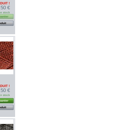
DUIT !
,50 €
de stock
panier
oduit
DUIT !
,50 €
n stock
panier
oduit