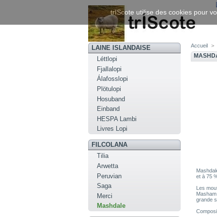
trIScote utilise des cookies pour vo
Accueil
>
LAINE ISLANDAISE
MASHD
Léttlopi
Fjallalopi
Álafosslopi
Plötulopi
Hosuband
Einband
HESPA Lambi
Livres Lopi
FILCOLANA
Tilia
Arwetta
Mashdale
Peruvian
et à 75 %
Saga
Les mout
Masham br
Merci
grande su
Mashdale
Composit