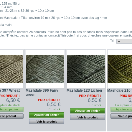
: 125 m / 50 g
 : 3-4 mm
lon : 21-23 m x 32-36 rgs = 10 x 10 cm
lon Mashdale + Tilia : environ 19 m x 26 rgs = 10 x 10 cm avec des aig 4mm
 la main
 complète contient 28 couleurs. Elles ne sont pas toutes en stock mais disponibles dans un
ble. N'hésitez pas à me contacter contact@triscote.fr si vous cherchez une couleur en partic
Tri
e 397 Wheat
Mashdale 396 Fairy
Mashdale 123 Lichen
Mashdale 210 
green
RIX RÉDUIT !
PRIX RÉDUIT !
PRIX RÉ
6,50 €
6,50 €
6
PRIX RÉDUIT !
6,50 €
pture de stock
En stock
En rupture 
ter au panier
En stock
Ajouter au 
Ajouter au panier
Ajouter au panier
r le produit
Voir le pr
Voir le produit
Voir le produit