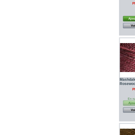
P
Ajou
Voi
Mashdal
Rosewo
P
En ru
Ajou
Voi