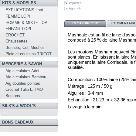
KITS & MODELES
Imprimer
Agrandir
EXPLICATIONS Lopi
FEMME LOPI
HOMME & MIXTE LOPI
EN SAVOIR PLUS
COMMENTAIRES
ENFANT LOPI
Mashdale est un fil de laine d'asp
CROCHET
composé à 25 % de laine Masham e
Chaussettes
Bonnets, Col, Moufles
Les moutons Masham peuvent être 
Plaid et coussins TRICOT
sont blancs. En laissant la laine M
uniquement la laine Corriedale, le 
MERCERIE & SAVON
subtilité.
Aig circulaires Addi
Aig circulaires Bambou
Composition : 100% laine (25% lai
Aig doubles pointes
Métrage : 125 m / 50 g
Crochet Tulip ETIMO
Aiguilles : 3-4 mm
Boutons
Echantillon : 21-23 m x 32-36 rgs
SILK'S & WOOL'S
Lavage à la main
BONS CADEAUX