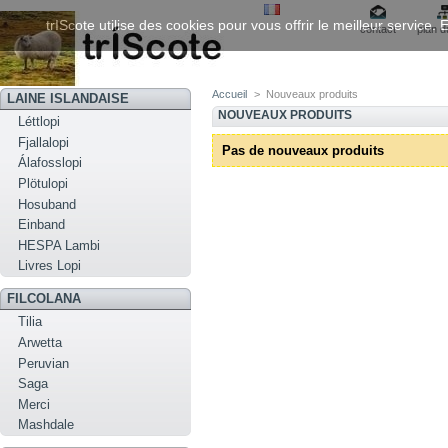
trIScote utilise des cookies pour vous offrir le meilleur service
contact
plan d
Accueil
>
Nouveaux produits
LAINE ISLANDAISE
NOUVEAUX PRODUITS
Léttlopi
Fjallalopi
Pas de nouveaux produits
Álafosslopi
Plötulopi
Hosuband
Einband
HESPA Lambi
Livres Lopi
FILCOLANA
Tilia
Arwetta
Peruvian
Saga
Merci
Mashdale