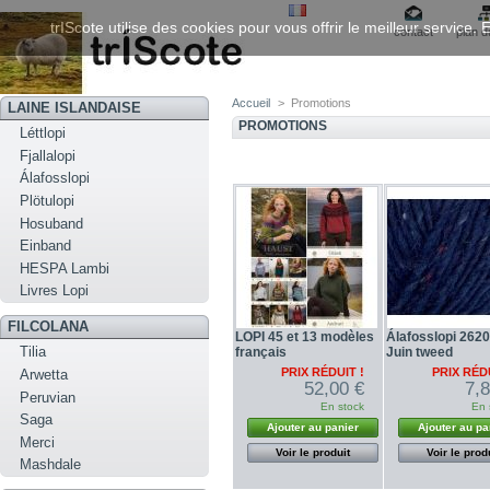
trIScote utilise des cookies pour vous offrir le meilleur service
contact
plan d
Accueil
>
Promotions
LAINE ISLANDAISE
PROMOTIONS
Léttlopi
Fjallalopi
Álafosslopi
Plötulopi
Hosuband
Einband
HESPA Lambi
Livres Lopi
FILCOLANA
LOPI 45 et 13 modèles
Álafosslopi 2620
Tilia
français
Juin tweed
PRIX RÉDUIT !
PRIX RÉDU
Arwetta
52,00 €
7,
Peruvian
En stock
En 
Saga
Ajouter au panier
Ajouter au pa
Merci
Voir le produit
Voir le prod
Mashdale