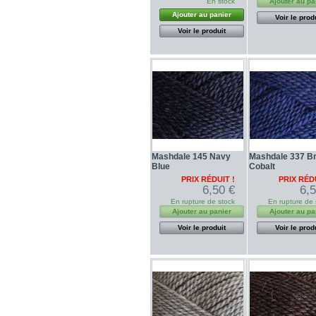
En stock
Ajouter au pa
Ajouter au panier
Voir le prod
Voir le produit
Mashdale 145 Navy
Mashdale 337 Br
Blue
Cobalt
PRIX RÉDUIT !
PRIX RÉDU
6,50 €
6,
En rupture de stock
En rupture de 
Ajouter au panier
Ajouter au pa
Voir le produit
Voir le prod