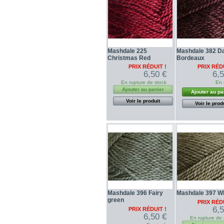
Mashdale 225
Mashdale 382 D
Christmas Red
Bordeaux
PRIX RÉDUIT !
PRIX RÉDU
6,50 €
6,
En rupture de stock
En 
Ajouter au panier
Ajouter au pa
Voir le produit
Voir le prod
Mashdale 396 Fairy
Mashdale 397 W
green
PRIX RÉDU
6,
PRIX RÉDUIT !
6,50 €
En rupture de 