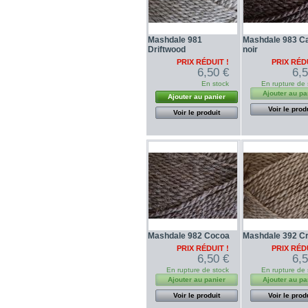
Mashdale 981
Mashdale 983 C
Driftwood
noir
PRIX RÉDUIT !
PRIX RÉDU
6,50 €
6,
En stock
En rupture de 
Ajouter au pa
Ajouter au panier
Voir le prod
Voir le produit
Mashdale 982 Cocoa
Mashdale 392 C
PRIX RÉDUIT !
PRIX RÉDU
6,50 €
6,
En rupture de stock
En rupture de 
Ajouter au panier
Ajouter au pa
Voir le produit
Voir le prod