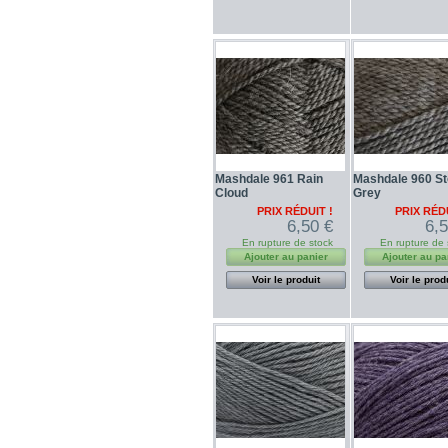
Mashdale 961 Rain
Mashdale 960 S
Cloud
Grey
PRIX RÉDUIT !
PRIX RÉDU
6,50 €
6,
En rupture de stock
En rupture de 
Ajouter au panier
Ajouter au pa
Voir le produit
Voir le prod