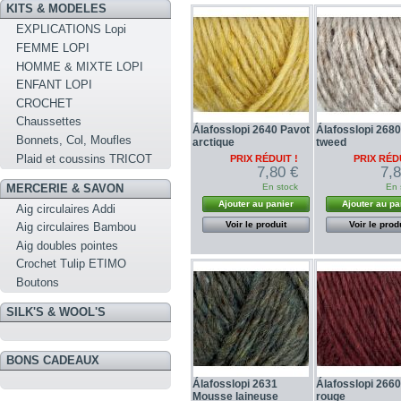
KITS & MODELES
EXPLICATIONS Lopi
FEMME LOPI
HOMME & MIXTE LOPI
ENFANT LOPI
CROCHET
Chaussettes
Álafosslopi 2640 Pavot
Álafosslopi 2680
Bonnets, Col, Moufles
arctique
tweed
Plaid et coussins TRICOT
PRIX RÉDUIT !
PRIX RÉDU
7,80 €
7,
En stock
En 
MERCERIE & SAVON
Ajouter au panier
Ajouter au pa
Aig circulaires Addi
Voir le produit
Voir le prod
Aig circulaires Bambou
Aig doubles pointes
Crochet Tulip ETIMO
Boutons
SILK'S & WOOL'S
BONS CADEAUX
Álafosslopi 2631
Álafosslopi 2660
Mousse laineuse
rouge