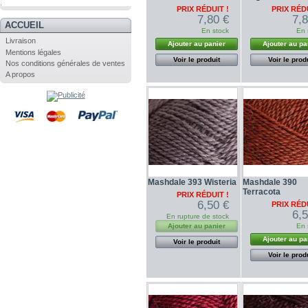
.
PRIX RÉDUIT !
PRIX RÉDU
7,80 €
7,
ACCUEIL
En stock
En 
Livraison
Ajouter au panier
Ajouter au pa
Mentions légales
Voir le produit
Voir le prod
Nos conditions générales de ventes
A propos
Mashdale 393 Wisteria
Mashdale 390
Terracota
PRIX RÉDUIT !
6,50 €
PRIX RÉDU
6,
En rupture de stock
Ajouter au panier
En 
Ajouter au pa
Voir le produit
Voir le prod