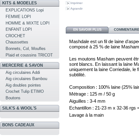
KITS & MODELES
Imprimer
Agrandir
EXPLICATIONS Lopi
FEMME LOPI
HOMME & MIXTE LOPI
ENFANT LOPI
EN SAVOIR PLUS
COMMENTAIRES
CROCHET
Mashdale est un fil de laine d'asp
Chaussettes
composé à 25 % de laine Masham e
Bonnets, Col, Moufles
Plaid et coussins TRICOT
Les moutons Masham peuvent être 
sont blancs. En laissant la laine M
MERCERIE & SAVON
uniquement la laine Corriedale, le 
Aig circulaires Addi
subtilité.
Aig circulaires Bambou
Aig doubles pointes
Composition : 100% laine (25% lai
Crochet Tulip ETIMO
Métrage : 125 m / 50 g
Boutons
Aiguilles : 3-4 mm
Echantillon : 21-23 m x 32-36 rgs
SILK'S & WOOL'S
Lavage à la main
BONS CADEAUX