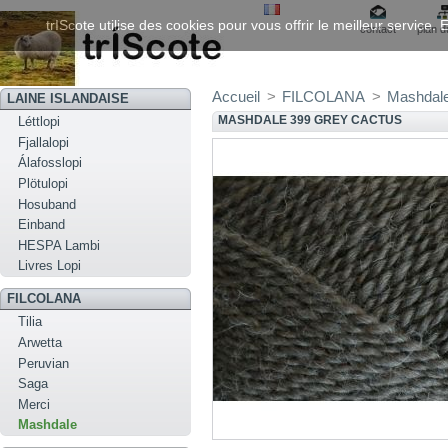
trIScote utilise des cookies pour vous offrir le meilleur service
contact
plan d
Accueil
>
FILCOLANA
>
Mashdal
LAINE ISLANDAISE
MASHDALE 399 GREY CACTUS
Léttlopi
Fjallalopi
Álafosslopi
Plötulopi
Hosuband
Einband
HESPA Lambi
Livres Lopi
FILCOLANA
Tilia
Arwetta
Peruvian
Saga
Merci
Mashdale