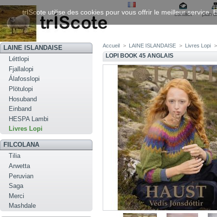
trIScote utilise des cookies pour vous offrir le meilleur service
contact
plan d
Accueil
>
LAINE ISLANDAISE
>
Livres Lopi
>
LAINE ISLANDAISE
LOPI BOOK 45 ANGLAIS
Léttlopi
Fjallalopi
Álafosslopi
Plötulopi
Hosuband
Einband
HESPA Lambi
Livres Lopi
FILCOLANA
Tilia
Arwetta
Peruvian
Saga
Merci
Mashdale