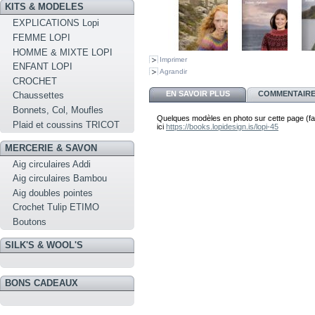
KITS & MODELES
EXPLICATIONS Lopi
FEMME LOPI
HOMME & MIXTE LOPI
Imprimer
ENFANT LOPI
Agrandir
CROCHET
EN SAVOIR PLUS
COMMENTAIRES
Chaussettes
Bonnets, Col, Moufles
Quelques modèles en photo sur cette page (fai
Plaid et coussins TRICOT
ici
https://books.lopidesign.is/lopi-45
MERCERIE & SAVON
Aig circulaires Addi
Aig circulaires Bambou
Aig doubles pointes
Crochet Tulip ETIMO
Boutons
SILK'S & WOOL'S
BONS CADEAUX