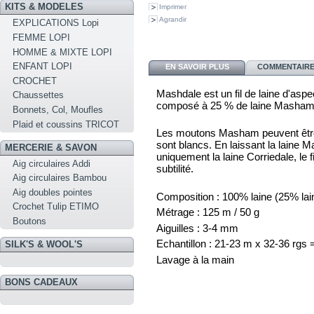
KITS & MODELES
Imprimer
Agrandir
EXPLICATIONS Lopi
FEMME LOPI
HOMME & MIXTE LOPI
ENFANT LOPI
EN SAVOIR PLUS
COMMENTAIRES
CROCHET
Mashdale est un fil de laine d'asp
Chaussettes
composé à 25 % de laine Masham e
Bonnets, Col, Moufles
Plaid et coussins TRICOT
Les moutons Masham peuvent être 
sont blancs. En laissant la laine M
MERCERIE & SAVON
uniquement la laine Corriedale, le 
Aig circulaires Addi
subtilité.
Aig circulaires Bambou
Aig doubles pointes
Composition : 100% laine (25% lai
Crochet Tulip ETIMO
Métrage : 125 m / 50 g
Boutons
Aiguilles : 3-4 mm
Echantillon : 21-23 m x 32-36 rgs
SILK'S & WOOL'S
Lavage à la main
BONS CADEAUX