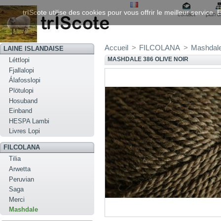
trIScote utilise des cookies pour vous offrir le meilleur service
contact
plan d
Accueil
>
FILCOLANA
>
Mashdal
LAINE ISLANDAISE
MASHDALE 386 OLIVE NOIR
Léttlopi
Fjallalopi
Álafosslopi
Plötulopi
Hosuband
Einband
HESPA Lambi
Livres Lopi
FILCOLANA
Tilia
Arwetta
Peruvian
Saga
Merci
Mashdale