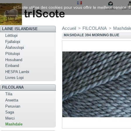
trIScote utilise des cookies pour vous offrir le meilleur service
contact
plan d
Accueil
>
FILCOLANA
>
Mashdal
LAINE ISLANDAISE
MASHDALE 394 MORNING BLUE
Léttlopi
Fjallalopi
Álafosslopi
Plötulopi
Hosuband
Einband
HESPA Lambi
Livres Lopi
FILCOLANA
Tilia
Arwetta
Peruvian
Saga
Merci
Mashdale