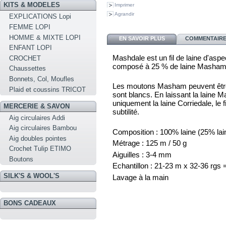
KITS & MODELES
Imprimer
Agrandir
EXPLICATIONS Lopi
FEMME LOPI
HOMME & MIXTE LOPI
EN SAVOIR PLUS
COMMENTAIRES
ENFANT LOPI
Mashdale est un fil de laine d'asp
CROCHET
composé à 25 % de laine Masham e
Chaussettes
Bonnets, Col, Moufles
Les moutons Masham peuvent être 
Plaid et coussins TRICOT
sont blancs. En laissant la laine M
uniquement la laine Corriedale, le 
MERCERIE & SAVON
subtilité.
Aig circulaires Addi
Aig circulaires Bambou
Composition : 100% laine (25% lai
Aig doubles pointes
Métrage : 125 m / 50 g
Crochet Tulip ETIMO
Aiguilles : 3-4 mm
Boutons
Echantillon : 21-23 m x 32-36 rgs
SILK'S & WOOL'S
Lavage à la main
BONS CADEAUX