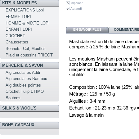
KITS & MODELES
Imprimer
Agrandir
EXPLICATIONS Lopi
FEMME LOPI
HOMME & MIXTE LOPI
ENFANT LOPI
EN SAVOIR PLUS
COMMENTAIRES
CROCHET
Mashdale est un fil de laine d'asp
Chaussettes
composé à 25 % de laine Masham e
Bonnets, Col, Moufles
Plaid et coussins TRICOT
Les moutons Masham peuvent être 
sont blancs. En laissant la laine M
MERCERIE & SAVON
uniquement la laine Corriedale, le 
Aig circulaires Addi
subtilité.
Aig circulaires Bambou
Aig doubles pointes
Composition : 100% laine (25% lai
Crochet Tulip ETIMO
Métrage : 125 m / 50 g
Boutons
Aiguilles : 3-4 mm
Echantillon : 21-23 m x 32-36 rgs
SILK'S & WOOL'S
Lavage à la main
BONS CADEAUX