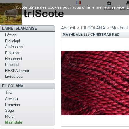
trIScote utilise des cookies pour vous offrir le meilleur service
contact
plan d
Accueil
>
FILCOLANA
>
Mashdal
LAINE ISLANDAISE
MASHDALE 225 CHRISTMAS RED
Léttlopi
Fjallalopi
Álafosslopi
Plötulopi
Hosuband
Einband
HESPA Lambi
Livres Lopi
FILCOLANA
Tilia
Arwetta
Peruvian
Saga
Merci
Mashdale