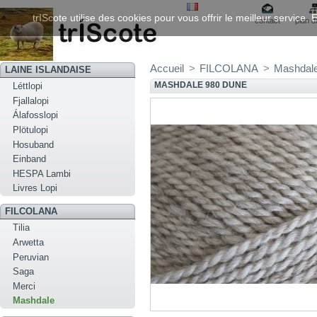
trIScote utilise des cookies pour vous offrir le meilleur service
contact
plan d
Accueil
>
FILCOLANA
>
Mashdal
LAINE ISLANDAISE
MASHDALE 980 DUNE
Léttlopi
Fjallalopi
Álafosslopi
Plötulopi
Hosuband
Einband
HESPA Lambi
Livres Lopi
FILCOLANA
Tilia
Arwetta
Peruvian
Saga
Merci
Mashdale