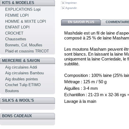
KITS & MODELES
Imprimer
Agrandir
EXPLICATIONS Lopi
FEMME LOPI
HOMME & MIXTE LOPI
EN SAVOIR PLUS
COMMENTAIRES
ENFANT LOPI
Mashdale est un fil de laine d'asp
CROCHET
composé à 25 % de laine Masham e
Chaussettes
Bonnets, Col, Moufles
Les moutons Masham peuvent être 
Plaid et coussins TRICOT
sont blancs. En laissant la laine M
uniquement la laine Corriedale, le 
MERCERIE & SAVON
subtilité.
Aig circulaires Addi
Aig circulaires Bambou
Composition : 100% laine (25% lai
Aig doubles pointes
Métrage : 125 m / 50 g
Crochet Tulip ETIMO
Aiguilles : 3-4 mm
Boutons
Echantillon : 21-23 m x 32-36 rgs
SILK'S & WOOL'S
Lavage à la main
BONS CADEAUX