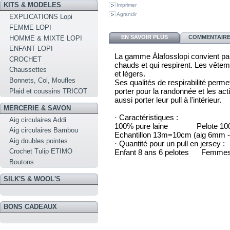
KITS & MODELES
Imprimer
Agrandir
EXPLICATIONS Lopi
FEMME LOPI
EN SAVOIR PLUS
COMMENTAIRES
HOMME & MIXTE LOPI
ENFANT LOPI
La gamme Álafosslopi convient par
CROCHET
chauds et qui respirent. Les vêtem
Chaussettes
et légers.
Bonnets, Col, Moufles
Ses qualités de respirabilité perme
porter pour la randonnée et les acti
Plaid et coussins TRICOT
aussi porter leur pull à l'intérieur.
MERCERIE & SAVON
· Caractéristiques :
Aig circulaires Addi
100% pure laine Pelote 100
Aig circulaires Bambou
Echantillon 13m=10cm (aig 6mm 
Aig doubles pointes
· Quantité pour un pull en jersey :
Crochet Tulip ETIMO
Enfant 8 ans 6 pelotes Femmes
Boutons
SILK'S & WOOL'S
BONS CADEAUX