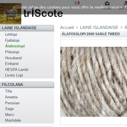
trIScote utilise des cookies pour vous offrir le meilleur service
contact
plan d
Accueil
>
LAINE ISLANDAISE
>
Á
LAINE ISLANDAISE
ÁLAFOSSLOPI 2680 SABLE TWEED
Léttlopi
Fjallalopi
Álafosslopi
Plötulopi
Hosuband
Einband
HESPA Lambi
Livres Lopi
FILCOLANA
Tilia
Arwetta
Peruvian
Saga
Merci
Mashdale