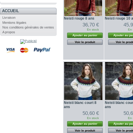
.
ACCUEIL
Livraison
Neisti rouge 8 ans
Neisti rouge 10 
Mentions légales
36,70 €
45,9
Nos conditions générales de ventes
En stock
En 
A propos
Ajouter au panier
Ajouter au pa
Voir le produit
Voir le prod
Neisti blanc court 8
Neisti blanc cou
ans
ans
50,60 €
50,6
En stock
En 
Ajouter au panier
Ajouter au pa
Voir le produit
Voir le prod