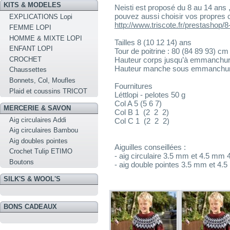
KITS & MODELES
Neisti est proposé du 8 au 14 ans 
pouvez aussi choisir vos propres c
EXPLICATIONS Lopi
http://www.triscote.fr/prestashop/8-
FEMME LOPI
HOMME & MIXTE LOPI
Tailles 8 (10 12 14) ans
ENFANT LOPI
Tour de poitrine : 80 (84 89 93) cm
CROCHET
Hauteur corps jusqu’à emmanchure
Hauteur manche sous emmanchure
Chaussettes
Bonnets, Col, Moufles
Fournitures
Plaid et coussins TRICOT
Léttlopi - pelotes 50 g
Col A 5 (5 6 7)
MERCERIE & SAVON
Col B 1 (2 2 2)
Aig circulaires Addi
Col C 1 (2 2 2)
Aig circulaires Bambou
Aig doubles pointes
Aiguilles conseillées :
Crochet Tulip ETIMO
- aig circulaire 3.5 mm et 4.5 mm
Boutons
- aig double pointes 3.5 mm et 4.
SILK'S & WOOL'S
BONS CADEAUX