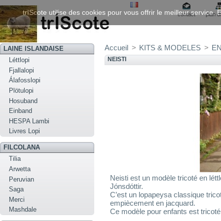
trIScote utilise des cookies pour vous offrir le meilleur service
contact
plan d
Accueil
>
KITS & MODELES
>
EN
LAINE ISLANDAISE
NEISTI
Léttlopi
Fjallalopi
Álafosslopi
Plötulopi
Hosuband
Einband
HESPA Lambi
Livres Lopi
FILCOLANA
Tilia
Arwetta
Neisti est un modèle tricoté en létt
Peruvian
Jónsdóttir.
Saga
C’est un lopapeysa classique tric
Merci
empiècement en jacquard.
Mashdale
Ce modèle pour enfants est tricoté e