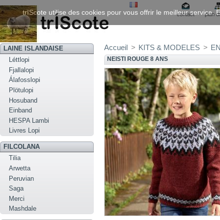
trIScote utilise des cookies pour vous offrir le meilleur service
contact
plan d
Accueil
>
KITS & MODELES
>
EN
LAINE ISLANDAISE
NEISTI ROUGE 8 ANS
Léttlopi
Fjallalopi
Álafosslopi
Plötulopi
Hosuband
Einband
HESPA Lambi
Livres Lopi
FILCOLANA
Tilia
Arwetta
Peruvian
Saga
Merci
Mashdale