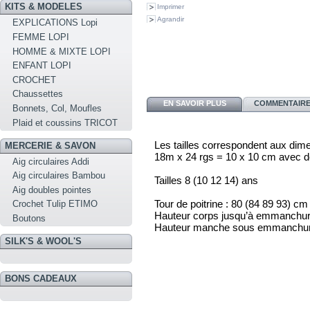
KITS & MODELES
Imprimer
Agrandir
EXPLICATIONS Lopi
FEMME LOPI
HOMME & MIXTE LOPI
ENFANT LOPI
CROCHET
Chaussettes
EN SAVOIR PLUS
COMMENTAIRES
Bonnets, Col, Moufles
Plaid et coussins TRICOT
Les tailles correspondent aux dim
MERCERIE & SAVON
18m x 24 rgs = 10 x 10 cm avec d
Aig circulaires Addi
Aig circulaires Bambou
Tailles 8 (10 12 14) ans
Aig doubles pointes
Tour de poitrine : 80 (84 89 93) cm
Crochet Tulip ETIMO
Hauteur corps jusqu’à emmanchure
Boutons
Hauteur manche sous emmanchure
SILK'S & WOOL'S
BONS CADEAUX