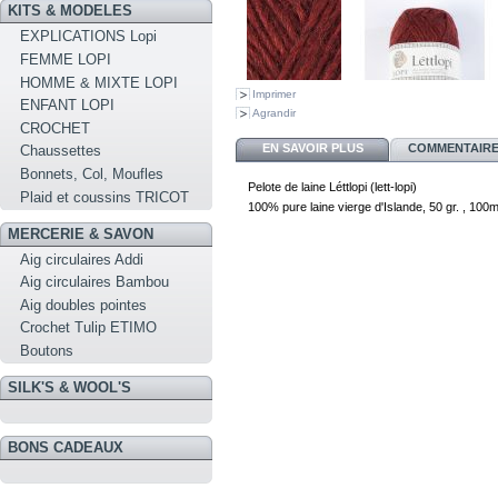
KITS & MODELES
EXPLICATIONS Lopi
FEMME LOPI
HOMME & MIXTE LOPI
Imprimer
ENFANT LOPI
Agrandir
CROCHET
EN SAVOIR PLUS
COMMENTAIRES
Chaussettes
Bonnets, Col, Moufles
Pelote de laine Léttlopi (lett-lopi)
Plaid et coussins TRICOT
100% pure laine vierge d'Islande, 50 gr. , 100
MERCERIE & SAVON
Aig circulaires Addi
Aig circulaires Bambou
Aig doubles pointes
Crochet Tulip ETIMO
Boutons
SILK'S & WOOL'S
BONS CADEAUX