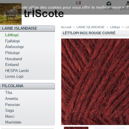
trIScote utilise des cookies pour vous offrir le meilleur service
contact
plan d
Accueil
>
LAINE ISLANDAISE
>
Léttlopi
>
Lé
LAINE ISLANDAISE
LÉTTLOPI 9431 ROUGE CUIVRÉ
Léttlopi
Fjallalopi
Álafosslopi
Plötulopi
Hosuband
Einband
HESPA Lambi
Livres Lopi
FILCOLANA
Tilia
Arwetta
Peruvian
Saga
Merci
Mashdale