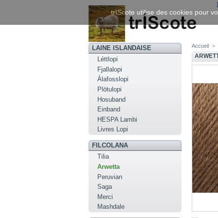
trIScote utilise des cookies pour vo
Accueil
>
LAINE ISLANDAISE
ARWETT
Léttlopi
Fjallalopi
Álafosslopi
Plötulopi
Hosuband
Einband
HESPA Lambi
Livres Lopi
FILCOLANA
Tilia
Arwetta
Peruvian
Saga
Merci
Mashdale