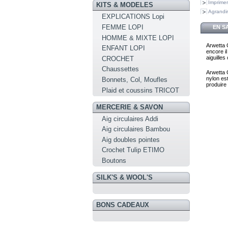
Imprimer
KITS & MODELES
Agrandir
EXPLICATIONS Lopi
FEMME LOPI
EN S
HOMME & MIXTE LOPI
Arwetta C
ENFANT LOPI
encore i
aiguille
CROCHET
Chaussettes
Arwetta 
nylon est
Bonnets, Col, Moufles
produire 
Plaid et coussins TRICOT
MERCERIE & SAVON
Aig circulaires Addi
Aig circulaires Bambou
Aig doubles pointes
Crochet Tulip ETIMO
Boutons
SILK'S & WOOL'S
BONS CADEAUX