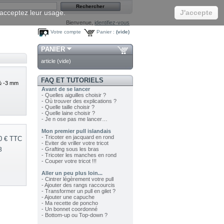
s acceptez leur usage.
J'accepte
Bienvenue,
identifiez-vous
Votre compte
Panier :
(vide)
PANIER
article
(vide)
FAQ ET TUTORIELS
 ½ -3 mm
Avant de se lancer
- Quelles aiguilles choisir ?
- Où trouver des explications ?
- Quelle taille choisir ?
- Quelle laine choisir ?
- Je n ose pas me lancer…
Mon premier pull islandais
- Tricoter en jacquard en rond
0 €
TTC
- Eviter de vriller votre tricot
3
- Grafting sous les bras
- Tricoter les manches en rond
- Couper votre tricot !!!
Aller un peu plus loin...
- Cintrer légèrement votre pull
- Ajouter des rangs raccourcis
- Transformer un pull en gilet ?
- Ajouter une capuche
- Ma recette de poncho
- Un bonnet coordonné
- Bottom-up ou Top-down ?