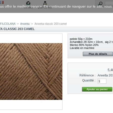
us offrir le meilleur service. En continuant de naviguer sur le site, vou
contact
plan du site
FILCOLANA
>
Arwetta
>
Arwetta classic 203 camel
A CLASSIC 203 CAMEL
pelote 50g = 210m
échantillon 28-32m = 10cm, aig 2
Merino 80% Nylon 20%
Lavable en machine
Plus de détails
5,4
Référence :
Arwetta 20
Quantité :