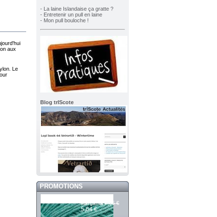
- La laine Islandaise ça gratte ?
- Entretenir un pull en laine
- Mon pull bouloche !
jourd'hui
ion aux
ylon. Le
pour
Blog trIScote
PROMOTIONS
Merci 617
7,05 €
Margarita
5,64 €