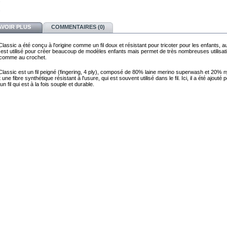
AVOIR PLUS
COMMENTAIRES (0)
lassic a été conçu à l'origine comme un fil doux et résistant pour tricoter pour les enfants, au
l est utilisé pour créer beaucoup de modèles enfants mais permet de très nombreuses utilisat
s comme au crochet.
Classic est un fil peigné (fingering, 4 ply), composé de 80% laine merino superwash et 20% n
 une fibre synthétique résistant à l'usure, qui est souvent utilisé dans le fil. Ici, il a été ajouté 
un fil qui est à la fois souple et durable.