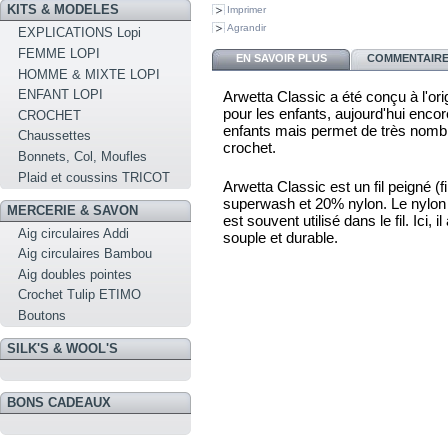
KITS & MODELES
Imprimer
Agrandir
EXPLICATIONS Lopi
FEMME LOPI
EN SAVOIR PLUS
COMMENTAIRES
HOMME & MIXTE LOPI
ENFANT LOPI
Arwetta Classic a été conçu à l'ori
pour les enfants, aujourd'hui encor
CROCHET
enfants mais permet de très nombr
Chaussettes
crochet.
Bonnets, Col, Moufles
Plaid et coussins TRICOT
Arwetta Classic est un fil peigné 
superwash et 20% nylon. Le nylon es
MERCERIE & SAVON
est souvent utilisé dans le fil. Ici, i
Aig circulaires Addi
souple et durable.
Aig circulaires Bambou
Aig doubles pointes
Crochet Tulip ETIMO
Boutons
SILK'S & WOOL'S
BONS CADEAUX