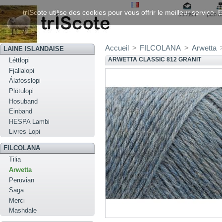
trIScote utilise des cookies pour vous offrir le meilleur service
contact
plan d
Accueil
>
FILCOLANA
>
Arwetta
LAINE ISLANDAISE
ARWETTA CLASSIC 812 GRANIT
Léttlopi
Fjallalopi
Álafosslopi
Plötulopi
Hosuband
Einband
HESPA Lambi
Livres Lopi
FILCOLANA
Tilia
Arwetta
Peruvian
Saga
Merci
Mashdale