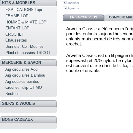
KITS & MODELES
Imprimer
Agrandir
EXPLICATIONS Lopi
FEMME LOPI
EN SAVOIR PLUS
COMMENTAIRES
HOMME & MIXTE LOPI
ENFANT LOPI
Arwetta Classic a été conçu à l'ori
pour les enfants, aujourd'hui encor
CROCHET
enfants mais permet de très nombr
Chaussettes
crochet.
Bonnets, Col, Moufles
Plaid et coussins TRICOT
Arwetta Classic est un fil peigné 
superwash et 20% nylon. Le nylon es
MERCERIE & SAVON
est souvent utilisé dans le fil. Ici, i
Aig circulaires Addi
souple et durable.
Aig circulaires Bambou
Aig doubles pointes
Crochet Tulip ETIMO
Boutons
SILK'S & WOOL'S
BONS CADEAUX