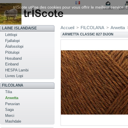
trIScote utilise des cookies pour vous offrir le meilleur service
contact
plan d
Accueil
>
FILCOLANA
>
Arwetta
LAINE ISLANDAISE
ARWETTA CLASSIC 827 DIJON
Léttlopi
Fjallalopi
Álafosslopi
Plötulopi
Hosuband
Einband
HESPA Lambi
Livres Lopi
FILCOLANA
Tilia
Arwetta
Peruvian
Saga
Merci
Mashdale