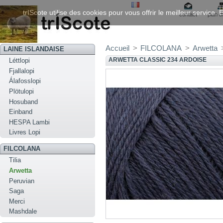
trIScote utilise des cookies pour vous offrir le meilleur service
contact
plan d
Accueil
>
FILCOLANA
>
Arwetta
LAINE ISLANDAISE
ARWETTA CLASSIC 234 ARDOISE
Léttlopi
Fjallalopi
Álafosslopi
Plötulopi
Hosuband
Einband
HESPA Lambi
Livres Lopi
FILCOLANA
Tilia
Arwetta
Peruvian
Saga
Merci
Mashdale