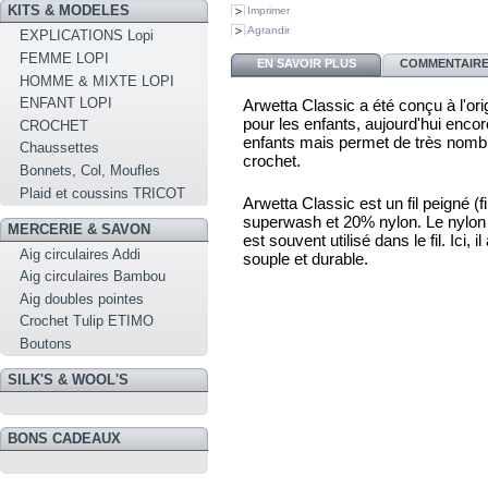
KITS & MODELES
Imprimer
Agrandir
EXPLICATIONS Lopi
FEMME LOPI
EN SAVOIR PLUS
COMMENTAIRES
HOMME & MIXTE LOPI
ENFANT LOPI
Arwetta Classic a été conçu à l'ori
pour les enfants, aujourd'hui encor
CROCHET
enfants mais permet de très nombr
Chaussettes
crochet.
Bonnets, Col, Moufles
Plaid et coussins TRICOT
Arwetta Classic est un fil peigné 
superwash et 20% nylon. Le nylon es
MERCERIE & SAVON
est souvent utilisé dans le fil. Ici, i
Aig circulaires Addi
souple et durable.
Aig circulaires Bambou
Aig doubles pointes
Crochet Tulip ETIMO
Boutons
SILK'S & WOOL'S
BONS CADEAUX