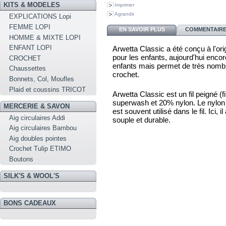
KITS & MODELES
Imprimer
Agrandir
EXPLICATIONS Lopi
FEMME LOPI
EN SAVOIR PLUS
COMMENTAIRES
HOMME & MIXTE LOPI
ENFANT LOPI
Arwetta Classic a été conçu à l'ori
pour les enfants, aujourd'hui encor
CROCHET
enfants mais permet de très nombr
Chaussettes
crochet.
Bonnets, Col, Moufles
Plaid et coussins TRICOT
Arwetta Classic est un fil peigné 
superwash et 20% nylon. Le nylon es
MERCERIE & SAVON
est souvent utilisé dans le fil. Ici, i
Aig circulaires Addi
souple et durable.
Aig circulaires Bambou
Aig doubles pointes
Crochet Tulip ETIMO
Boutons
SILK'S & WOOL'S
BONS CADEAUX