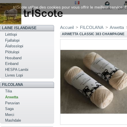
trIScote utilise des cookies pour vous offrir le meilleur service
contact
plan d
Accueil
>
FILCOLANA
>
Arwetta
LAINE ISLANDAISE
ARWETTA CLASSIC 383 CHAMPAGNE
Léttlopi
Fjallalopi
Álafosslopi
Plötulopi
Hosuband
Einband
HESPA Lambi
Livres Lopi
FILCOLANA
Tilia
Arwetta
Peruvian
Saga
Merci
Mashdale