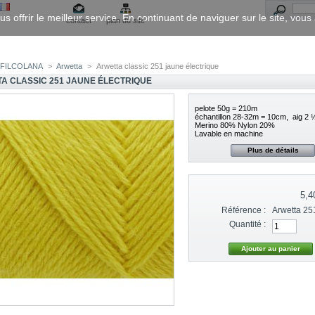
us offrir le meilleur service. En continuant de naviguer sur le site, vou
contact
plan du site
FILCOLANA
>
Arwetta
>
Arwetta classic 251 jaune électrique
A CLASSIC 251 JAUNE ÉLECTRIQUE
pelote 50g = 210m
échantillon 28-32m = 10cm, aig 2
Merino 80% Nylon 20%
Lavable en machine
Plus de détails
5,4
Référence :
Arwetta 25
Quantité :