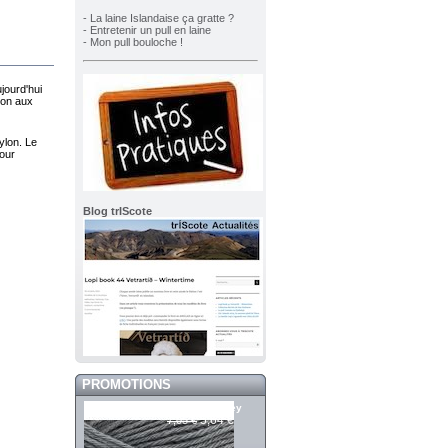
- La laine Islandaise ça gratte ?
- Entretenir un pull en laine
- Mon pull bouloche !
jourd'hui
ion aux
ylon. Le
pour
Blog trIScote
PROMOTIONS
Merci 958 Grey
5,64 €
7,05 €