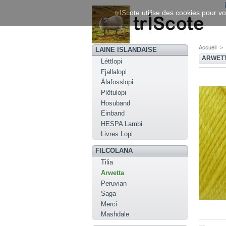
trIScote utilise des cookies pour vo
Accueil
>
LAINE ISLANDAISE
ARWETT
Léttlopi
Fjallalopi
Álafosslopi
Plötulopi
Hosuband
Einband
HESPA Lambi
Livres Lopi
FILCOLANA
Tilia
Arwetta
Peruvian
Saga
Merci
Mashdale