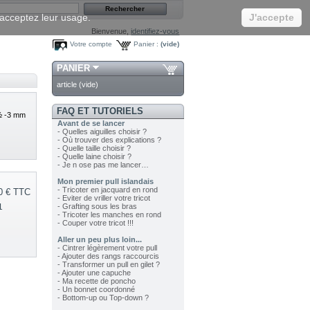
s acceptez leur usage.
J'accepte
Bienvenue,
identifiez-vous
Votre compte
Panier :
(vide)
PANIER
article
(vide)
FAQ ET TUTORIELS
 ½ -3 mm
Avant de se lancer
- Quelles aiguilles choisir ?
- Où trouver des explications ?
- Quelle taille choisir ?
- Quelle laine choisir ?
- Je n ose pas me lancer…
Mon premier pull islandais
- Tricoter en jacquard en rond
0 €
TTC
- Eviter de vriller votre tricot
1
- Grafting sous les bras
- Tricoter les manches en rond
- Couper votre tricot !!!
Aller un peu plus loin...
- Cintrer légèrement votre pull
- Ajouter des rangs raccourcis
- Transformer un pull en gilet ?
- Ajouter une capuche
- Ma recette de poncho
- Un bonnet coordonné
- Bottom-up ou Top-down ?