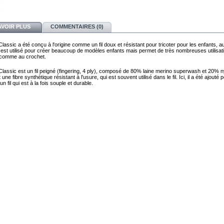
AVOIR PLUS
COMMENTAIRES (0)
lassic a été conçu à l'origine comme un fil doux et résistant pour tricoter pour les enfants, au
l est utilisé pour créer beaucoup de modèles enfants mais permet de très nombreuses utilisat
s comme au crochet.
Classic est un fil peigné (fingering, 4 ply), composé de 80% laine merino superwash et 20% n
 une fibre synthétique résistant à l'usure, qui est souvent utilisé dans le fil. Ici, il a été ajouté 
un fil qui est à la fois souple et durable.