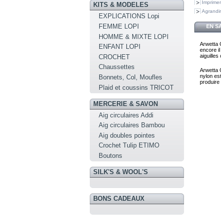
Imprimer
KITS & MODELES
Agrandir
EXPLICATIONS Lopi
FEMME LOPI
EN S
HOMME & MIXTE LOPI
Arwetta C
ENFANT LOPI
encore i
aiguille
CROCHET
Chaussettes
Arwetta 
nylon est
Bonnets, Col, Moufles
produire 
Plaid et coussins TRICOT
MERCERIE & SAVON
Aig circulaires Addi
Aig circulaires Bambou
Aig doubles pointes
Crochet Tulip ETIMO
Boutons
SILK'S & WOOL'S
BONS CADEAUX