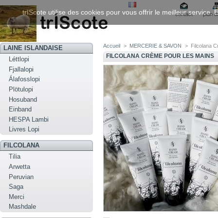
trIScote utilise des cookies pour vous offrir le meilleur service
contact
plan d
Accueil
>
MERCERIE & SAVON
>
Filcolana 
LAINE ISLANDAISE
FILCOLANA CRÈME POUR LES MAINS
Léttlopi
Fjallalopi
Álafosslopi
Plötulopi
Hosuband
Einband
HESPA Lambi
Livres Lopi
FILCOLANA
Tilia
Arwetta
Peruvian
Saga
Merci
Mashdale