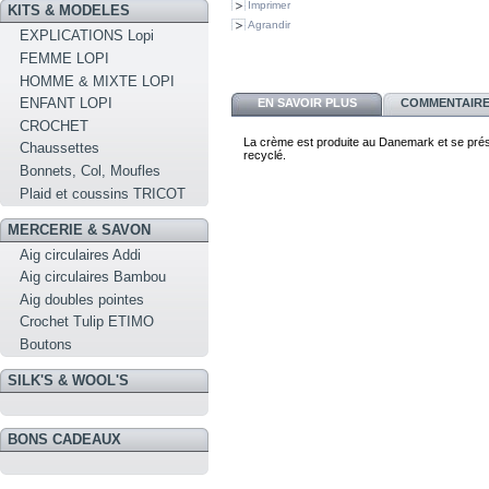
Imprimer
KITS & MODELES
Agrandir
EXPLICATIONS Lopi
FEMME LOPI
HOMME & MIXTE LOPI
ENFANT LOPI
EN SAVOIR PLUS
COMMENTAIRES
CROCHET
La crème est produite au Danemark et se prése
Chaussettes
recyclé.
Bonnets, Col, Moufles
Plaid et coussins TRICOT
MERCERIE & SAVON
Aig circulaires Addi
Aig circulaires Bambou
Aig doubles pointes
Crochet Tulip ETIMO
Boutons
SILK'S & WOOL'S
BONS CADEAUX