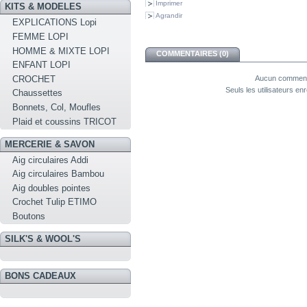
Imprimer
KITS & MODELES
Agrandir
EXPLICATIONS Lopi
FEMME LOPI
HOMME & MIXTE LOPI
COMMENTAIRES (0)
ENFANT LOPI
CROCHET
Aucun commenta
Seuls les utilisateurs e
Chaussettes
Bonnets, Col, Moufles
Plaid et coussins TRICOT
MERCERIE & SAVON
Aig circulaires Addi
Aig circulaires Bambou
Aig doubles pointes
Crochet Tulip ETIMO
Boutons
SILK'S & WOOL'S
BONS CADEAUX