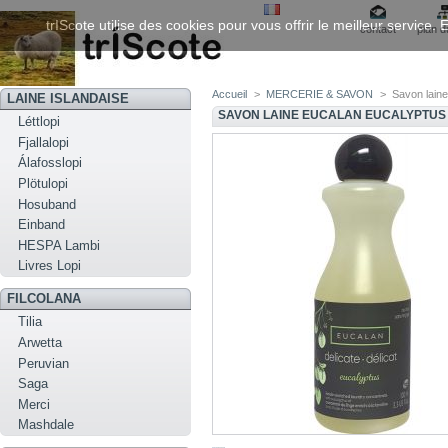
trIScote utilise des cookies pour vous offrir le meilleur service
contact
plan d
Accueil
>
MERCERIE & SAVON
>
Savon lain
LAINE ISLANDAISE
SAVON LAINE EUCALAN EUCALYPTUS
Léttlopi
Fjallalopi
Álafosslopi
Plötulopi
Hosuband
Einband
HESPA Lambi
Livres Lopi
FILCOLANA
Tilia
Arwetta
Peruvian
Saga
Merci
Mashdale