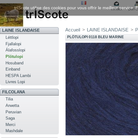
trIScote utilise des cookies pour vous offrir le meilleur service
contact
plan d
Accueil
>
LAINE ISLANDAISE
>
P
LAINE ISLANDAISE
PLÖTULOPI 0118 BLEU MARINE
Léttlopi
Fjallalopi
Álafosslopi
Plötulopi
Hosuband
Einband
HESPA Lambi
Livres Lopi
FILCOLANA
Tilia
Arwetta
Peruvian
Saga
Merci
Mashdale