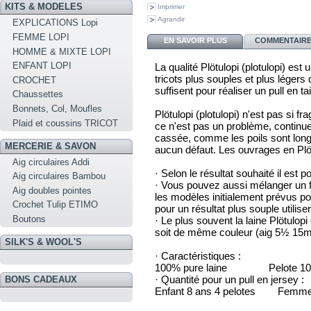
KITS & MODELES
Imprimer
Agrandir
EXPLICATIONS Lopi
FEMME LOPI
EN SAVOIR PLUS
COMMENTAIRES
HOMME & MIXTE LOPI
ENFANT LOPI
La qualité Plötulopi (plotulopi) es
tricots plus souples et plus légers 
CROCHET
suffisent pour réaliser un pull en tai
Chaussettes
Bonnets, Col, Moufles
Plötulopi (plotulopi) n'est pas si fra
Plaid et coussins TRICOT
ce n'est pas un problème, continue
cassée, comme les poils sont longs 
MERCERIE & SAVON
aucun défaut. Les ouvrages en Plöt
Aig circulaires Addi
· Selon le résultat souhaité il est p
Aig circulaires Bambou
· Vous pouvez aussi mélanger un fil
Aig doubles pointes
les modèles initialement prévus po
Crochet Tulip ETIMO
pour un résultat plus souple utili
Boutons
· Le plus souvent la laine Plötulopi 
soit de même couleur (aig 5½ 15
SILK'S & WOOL'S
· Caractéristiques :
100% pure laine Pelote 100g
· Quantité pour un pull en jersey :
BONS CADEAUX
Enfant 8 ans 4 pelotes Femme