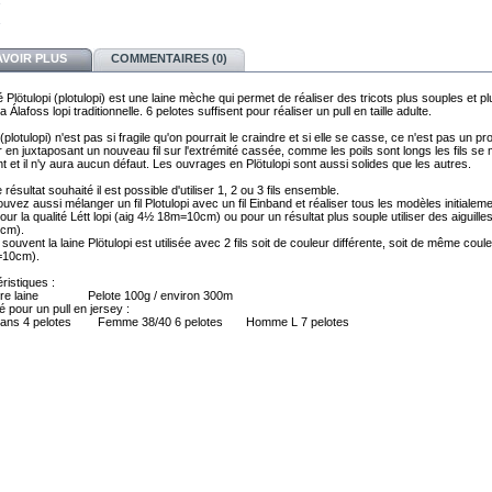
AVOIR PLUS
COMMENTAIRES (0)
é Plötulopi (plotulopi) est une laine mèche qui permet de réaliser des tricots plus souples et p
a Álafoss lopi traditionnelle. 6 pelotes suffisent pour réaliser un pull en taille adulte.
 (plotulopi) n'est pas si fragile qu'on pourrait le craindre et si elle se casse, ce n'est pas un p
 en juxtaposant un nouveau fil sur l'extrémité cassée, comme les poils sont longs les fils se 
t et il n'y aura aucun défaut. Les ouvrages en Plötulopi sont aussi solides que les autres.
e résultat souhaité il est possible d'utiliser 1, 2 ou 3 fils ensemble.
uvez aussi mélanger un fil Plotulopi avec un fil Einband et réaliser tous les modèles initialem
ur la qualité Létt lopi (aig 4½ 18m=10cm) ou pour un résultat plus souple utiliser des aiguill
cm).
 souvent la laine Plötulopi est utilisée avec 2 fils soit de couleur différente, soit de même coule
10cm).
ristiques :
re laine Pelote 100g / environ 300m
é pour un pull en jersey :
8 ans 4 pelotes Femme 38/40 6 pelotes Homme L 7 pelotes