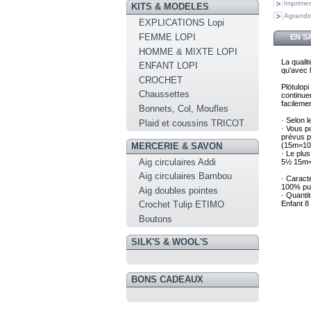
Imprimer
KITS & MODELES
Agrandir
EXPLICATIONS Lopi
FEMME LOPI
EN S
HOMME & MIXTE LOPI
La qualit
ENFANT LOPI
qu'avec l
CROCHET
Plötulopi
Chaussettes
continuer
facilemen
Bonnets, Col, Moufles
· Selon l
Plaid et coussins TRICOT
· Vous po
prévus po
MERCERIE & SAVON
(15m=10
· Le plus
Aig circulaires Addi
5½ 15m=
Aig circulaires Bambou
· Caracté
100% pu
Aig doubles pointes
· Quantit
Enfant 
Crochet Tulip ETIMO
Boutons
SILK'S & WOOL'S
BONS CADEAUX