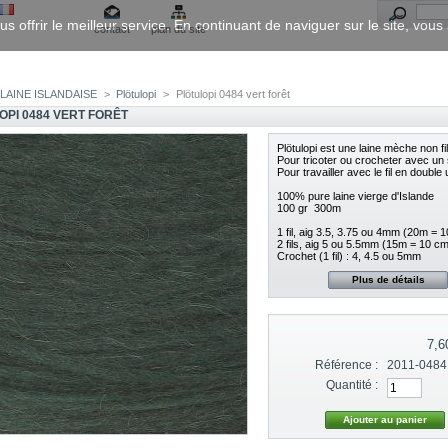
us offrir le meilleur service. En continuant de naviguer sur le site, vou
contact
plan du site
LAINE ISLANDAISE
>
Plötulopi
>
Plötulopi 0484 vert forêt
OPI 0484 VERT FORÊT
Plötulopi est une laine mèche non fi
Pour tricoter ou crocheter avec un seu
Pour travailler avec le fil en double ut
100% pure laine vierge d'Islande
100 gr  300m
1 fil, aig 3.5, 3.75 ou 4mm (20m = 
2 fils, aig 5 ou 5.5mm (15m = 10 cm
Crochet (1 fil) : 4, 4.5 ou 5mm
Plus de détails
7,6
Référence :
2011-0484
Quantité :