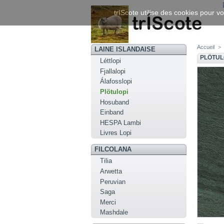
trIScote utilise des cookies pour vo
Accueil
>
LAINE ISLANDAISE
PLÖTUL
Léttlopi
Fjallalopi
Álafosslopi
Plötulopi
Hosuband
Einband
HESPA Lambi
Livres Lopi
FILCOLANA
Tilia
Arwetta
Peruvian
Saga
Merci
Mashdale