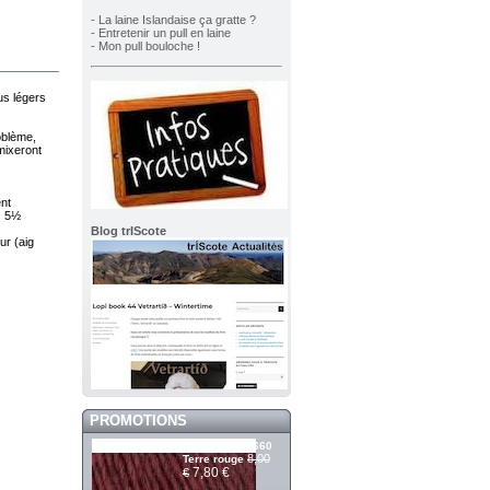
- La laine Islandaise ça gratte ?
- Entretenir un pull en laine
- Mon pull bouloche !
lus légers
roblème,
mixeront
ent
es 5½
Blog trIScote
ur (aig
PROMOTIONS
Álafosslopi 2660
8,00
Terre rouge
7,80 €
€