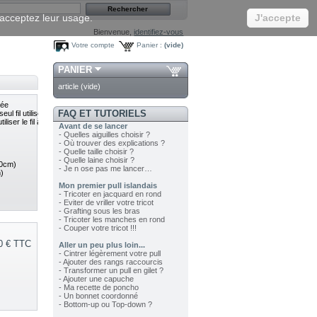
s acceptez leur usage.
J'accepte
Bienvenue,
identifiez-vous
Votre compte
Panier :
(vide)
PANIER
article
(vide)
lée
FAQ ET TUTORIELS
l fil utiliser le fil au centre de la galette
iliser le fil à l'intérieur et le fil à l'extérieur en même temps
Avant de se lancer
- Quelles aiguilles choisir ?
- Où trouver des explications ?
- Quelle taille choisir ?
- Quelle laine choisir ?
10cm)
- Je n ose pas me lancer…
)
Mon premier pull islandais
- Tricoter en jacquard en rond
- Eviter de vriller votre tricot
- Grafting sous les bras
- Tricoter les manches en rond
- Couper votre tricot !!!
0 €
TTC
Aller un peu plus loin...
- Cintrer légèrement votre pull
- Ajouter des rangs raccourcis
- Transformer un pull en gilet ?
- Ajouter une capuche
- Ma recette de poncho
- Un bonnet coordonné
- Bottom-up ou Top-down ?