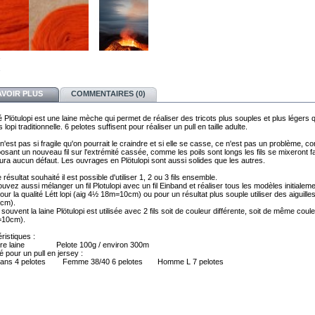
AVOIR PLUS
COMMENTAIRES (0)
é Plötulopi est une laine mèche qui permet de réaliser des tricots plus souples et plus légers 
s lopi traditionnelle. 6 pelotes suffisent pour réaliser un pull en taille adulte.
 n'est pas si fragile qu'on pourrait le craindre et si elle se casse, ce n'est pas un problème, co
osant un nouveau fil sur l'extrémité cassée, comme les poils sont longs les fils se mixeront f
 aura aucun défaut. Les ouvrages en Plötulopi sont aussi solides que les autres.
e résultat souhaité il est possible d'utiliser 1, 2 ou 3 fils ensemble.
uvez aussi mélanger un fil Plotulopi avec un fil Einband et réaliser tous les modèles initialem
ur la qualité Létt lopi (aig 4½ 18m=10cm) ou pour un résultat plus souple utiliser des aiguill
cm).
 souvent la laine Plötulopi est utilisée avec 2 fils soit de couleur différente, soit de même coule
10cm).
ristiques :
re laine Pelote 100g / environ 300m
é pour un pull en jersey :
8 ans 4 pelotes Femme 38/40 6 pelotes Homme L 7 pelotes