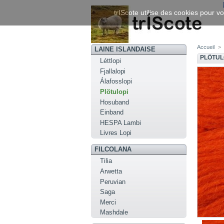
trIScote utilise des cookies pour vo
Accueil
>
LAINE ISLANDAISE
PLÖTUL
Léttlopi
Fjallalopi
Álafosslopi
Plötulopi
Hosuband
Einband
HESPA Lambi
Livres Lopi
FILCOLANA
Tilia
Arwetta
Peruvian
Saga
Merci
Mashdale