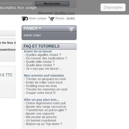
s acceptez leur usage.
J'accepte
Bienvenue,
identifiez-vous
Votre compte
Panier :
(vide)
PANIER
article
(vide)
 par les feux des éruptions volcanic dans la péninsules de Reykjanes 
FAQ ET TUTORIELS
ieuwenhove
Avant de se lancer
- Quelles aiguilles choisir ?
- Où trouver des explications ?
- Quelle taille choisir ?
- Quelle laine choisir ?
- Je n ose pas me lancer…
0 €
TTC
Mon premier pull islandais
- Tricoter en jacquard en rond
- Eviter de vriller votre tricot
- Grafting sous les bras
- Tricoter les manches en rond
- Couper votre tricot !!!
Aller un peu plus loin...
- Cintrer légèrement votre pull
- Ajouter des rangs raccourcis
- Transformer un pull en gilet ?
- Ajouter une capuche
- Ma recette de poncho
- Un bonnet coordonné
- Bottom-up ou Top-down ?