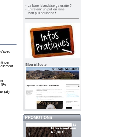
- La laine Islandaise ça gratte ?
- Entretenir un pull en laine
- Mon pull bouloche !
qu'avec
ntinuer
Blog trIScote
acilement
ent
es 5½
ur (aig
PROMOTIONS
Álafosslopi 2681
8,00
Moka tweed
7,80 €
€