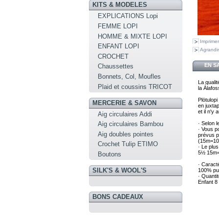
KITS & MODELES
EXPLICATIONS Lopi
FEMME LOPI
HOMME & MIXTE LOPI
Imprimer
ENFANT LOPI
Agrandir
CROCHET
EN S
Chaussettes
Bonnets, Col, Moufles
La qualit
Plaid et coussins TRICOT
la Álafos
Plötulopi
MERCERIE & SAVON
en juxtap
et il n'y
Aig circulaires Addi
Aig circulaires Bambou
· Selon l
· Vous po
Aig doubles pointes
prévus po
(15m=10
Crochet Tulip ETIMO
· Le plus
5½ 15m=
Boutons
· Caracté
SILK'S & WOOL'S
100% pu
· Quantit
Enfant 
BONS CADEAUX