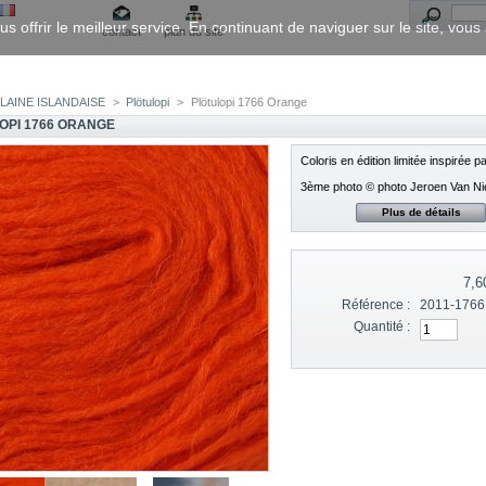
us offrir le meilleur service. En continuant de naviguer sur le site, vou
contact
plan du site
LAINE ISLANDAISE
>
Plötulopi
>
Plötulopi 1766 Orange
OPI 1766 ORANGE
Coloris en édition limitée inspirée
3ème photo © photo Jeroen Van N
Plus de détails
7,6
Référence :
2011-1766
Quantité :