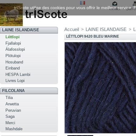
trIScote utilise des cookies pour vous offrir le meilleur service
contact
plan d
Accueil
>
LAINE ISLANDAISE
>
L
LAINE ISLANDAISE
LÉTTLOPI 9420 BLEU MARINE
Léttlopi
Fjallalopi
Álafosslopi
Plötulopi
Hosuband
Einband
HESPA Lambi
Livres Lopi
FILCOLANA
Tilia
Arwetta
Peruvian
Saga
Merci
Mashdale