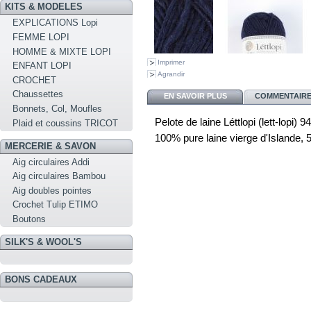
KITS & MODELES
EXPLICATIONS Lopi
FEMME LOPI
HOMME & MIXTE LOPI
Imprimer
ENFANT LOPI
Agrandir
CROCHET
Chaussettes
EN SAVOIR PLUS
COMMENTAIRES
Bonnets, Col, Moufles
Pelote de laine Léttlopi (lett-lopi) 9
Plaid et coussins TRICOT
100% pure laine vierge d'Islande, 
MERCERIE & SAVON
Aig circulaires Addi
Aig circulaires Bambou
Aig doubles pointes
Crochet Tulip ETIMO
Boutons
SILK'S & WOOL'S
BONS CADEAUX