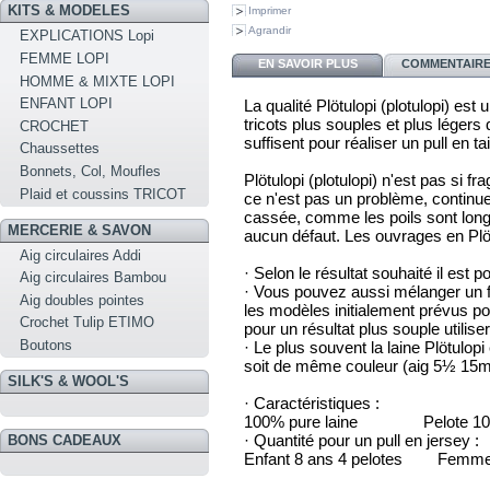
KITS & MODELES
Imprimer
Agrandir
EXPLICATIONS Lopi
FEMME LOPI
EN SAVOIR PLUS
COMMENTAIRES
HOMME & MIXTE LOPI
ENFANT LOPI
La qualité Plötulopi (plotulopi) es
tricots plus souples et plus légers 
CROCHET
suffisent pour réaliser un pull en tai
Chaussettes
Bonnets, Col, Moufles
Plötulopi (plotulopi) n'est pas si fra
Plaid et coussins TRICOT
ce n'est pas un problème, continue
cassée, comme les poils sont longs 
MERCERIE & SAVON
aucun défaut. Les ouvrages en Plöt
Aig circulaires Addi
· Selon le résultat souhaité il est p
Aig circulaires Bambou
· Vous pouvez aussi mélanger un fil
Aig doubles pointes
les modèles initialement prévus po
Crochet Tulip ETIMO
pour un résultat plus souple utili
Boutons
· Le plus souvent la laine Plötulopi 
soit de même couleur (aig 5½ 15
SILK'S & WOOL'S
· Caractéristiques :
100% pure laine Pelote 100g
· Quantité pour un pull en jersey :
BONS CADEAUX
Enfant 8 ans 4 pelotes Femme