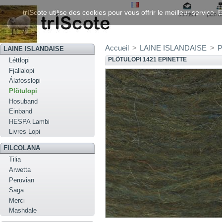
trIScote utilise des cookies pour vous offrir le meilleur service
contact
plan d
Accueil
>
LAINE ISLANDAISE
>
P
LAINE ISLANDAISE
PLÖTULOPI 1421 EPINETTE
Léttlopi
Fjallalopi
Álafosslopi
Plötulopi
Hosuband
Einband
HESPA Lambi
Livres Lopi
FILCOLANA
Tilia
Arwetta
Peruvian
Saga
Merci
Mashdale