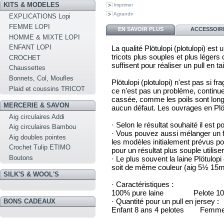
KITS & MODELES
Imprimer
Agrandir
EXPLICATIONS Lopi
FEMME LOPI
EN SAVOIR PLUS
ACCESSOIR
HOMME & MIXTE LOPI
ENFANT LOPI
La qualité Plötulopi (plotulopi) es
tricots plus souples et plus légers 
CROCHET
suffisent pour réaliser un pull en tai
Chaussettes
Bonnets, Col, Moufles
Plötulopi (plotulopi) n'est pas si fra
Plaid et coussins TRICOT
ce n'est pas un problème, continue
cassée, comme les poils sont longs 
MERCERIE & SAVON
aucun défaut. Les ouvrages en Plöt
Aig circulaires Addi
· Selon le résultat souhaité il est p
Aig circulaires Bambou
· Vous pouvez aussi mélanger un fil
Aig doubles pointes
les modèles initialement prévus po
Crochet Tulip ETIMO
pour un résultat plus souple utili
Boutons
· Le plus souvent la laine Plötulopi 
soit de même couleur (aig 5½ 15
SILK'S & WOOL'S
· Caractéristiques :
100% pure laine Pelote 100g
· Quantité pour un pull en jersey :
BONS CADEAUX
Enfant 8 ans 4 pelotes Femme