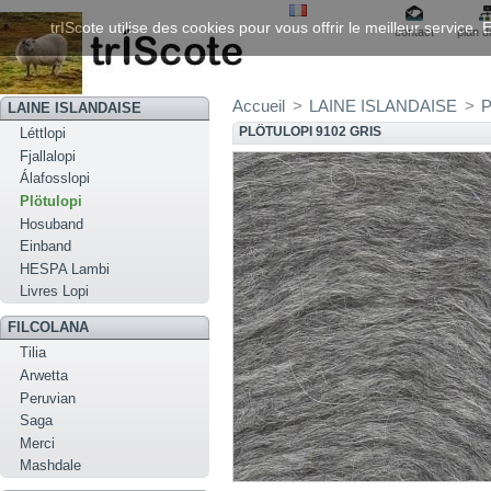
trIScote utilise des cookies pour vous offrir le meilleur service
contact
plan d
Accueil
>
LAINE ISLANDAISE
>
P
LAINE ISLANDAISE
PLÖTULOPI 9102 GRIS
Léttlopi
Fjallalopi
Álafosslopi
Plötulopi
Hosuband
Einband
HESPA Lambi
Livres Lopi
FILCOLANA
Tilia
Arwetta
Peruvian
Saga
Merci
Mashdale