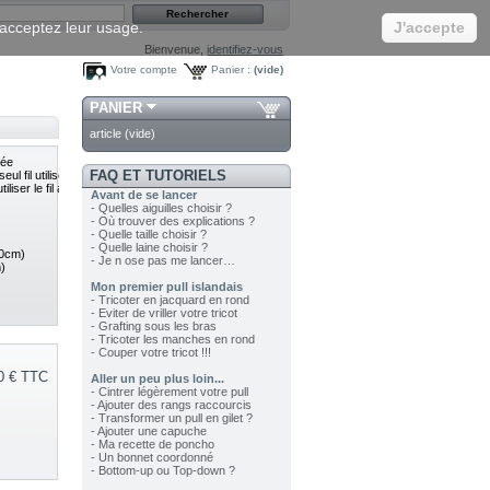
s acceptez leur usage.
J'accepte
Bienvenue,
identifiez-vous
Votre compte
Panier :
(vide)
PANIER
article
(vide)
lée
FAQ ET TUTORIELS
l fil utiliser le fil au centre de la galette
iliser le fil à l'intérieur et le fil à l'extérieur en même temps
Avant de se lancer
- Quelles aiguilles choisir ?
- Où trouver des explications ?
- Quelle taille choisir ?
- Quelle laine choisir ?
10cm)
- Je n ose pas me lancer…
)
Mon premier pull islandais
- Tricoter en jacquard en rond
- Eviter de vriller votre tricot
- Grafting sous les bras
- Tricoter les manches en rond
- Couper votre tricot !!!
0 €
TTC
Aller un peu plus loin...
- Cintrer légèrement votre pull
- Ajouter des rangs raccourcis
- Transformer un pull en gilet ?
- Ajouter une capuche
- Ma recette de poncho
- Un bonnet coordonné
- Bottom-up ou Top-down ?