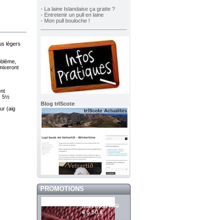
- La laine Islandaise ça gratte ?
- Entretenir un pull en laine
- Mon pull bouloche !
lus légers
roblème,
mixeront
ent
es 5½
Blog trIScote
ur (aig
PROMOTIONS
Mashdale 345
6,70
Rosewood
6,50 €
€