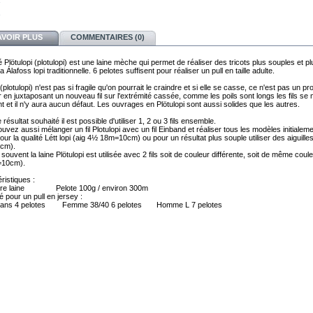
AVOIR PLUS
COMMENTAIRES (0)
é Plötulopi (plotulopi) est une laine mèche qui permet de réaliser des tricots plus souples et p
a Álafoss lopi traditionnelle. 6 pelotes suffisent pour réaliser un pull en taille adulte.
 (plotulopi) n'est pas si fragile qu'on pourrait le craindre et si elle se casse, ce n'est pas un p
 en juxtaposant un nouveau fil sur l'extrémité cassée, comme les poils sont longs les fils se 
t et il n'y aura aucun défaut. Les ouvrages en Plötulopi sont aussi solides que les autres.
e résultat souhaité il est possible d'utiliser 1, 2 ou 3 fils ensemble.
uvez aussi mélanger un fil Plotulopi avec un fil Einband et réaliser tous les modèles initialem
ur la qualité Létt lopi (aig 4½ 18m=10cm) ou pour un résultat plus souple utiliser des aiguill
cm).
 souvent la laine Plötulopi est utilisée avec 2 fils soit de couleur différente, soit de même coule
10cm).
ristiques :
re laine Pelote 100g / environ 300m
é pour un pull en jersey :
8 ans 4 pelotes Femme 38/40 6 pelotes Homme L 7 pelotes