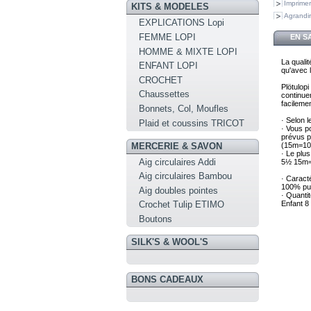
Imprimer
KITS & MODELES
Agrandir
EXPLICATIONS Lopi
FEMME LOPI
EN S
HOMME & MIXTE LOPI
La qualit
ENFANT LOPI
qu'avec l
CROCHET
Plötulopi
Chaussettes
continuer
facilemen
Bonnets, Col, Moufles
· Selon l
Plaid et coussins TRICOT
· Vous po
prévus po
MERCERIE & SAVON
(15m=10
· Le plus
Aig circulaires Addi
5½ 15m=
Aig circulaires Bambou
· Caracté
100% pu
Aig doubles pointes
· Quantit
Enfant 
Crochet Tulip ETIMO
Boutons
SILK'S & WOOL'S
BONS CADEAUX