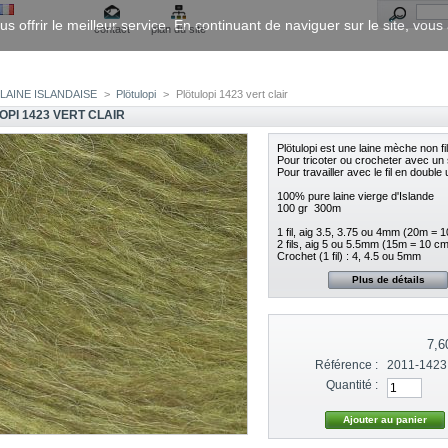
us offrir le meilleur service. En continuant de naviguer sur le site, vou
contact
plan du site
LAINE ISLANDAISE
>
Plötulopi
>
Plötulopi 1423 vert clair
OPI 1423 VERT CLAIR
Plötulopi est une laine mèche non fi
Pour tricoter ou crocheter avec un seu
Pour travailler avec le fil en double ut
100% pure laine vierge d'Islande
100 gr  300m
1 fil, aig 3.5, 3.75 ou 4mm (20m = 
2 fils, aig 5 ou 5.5mm (15m = 10 cm
Crochet (1 fil) : 4, 4.5 ou 5mm
Plus de détails
7,6
Référence :
2011-1423
Quantité :