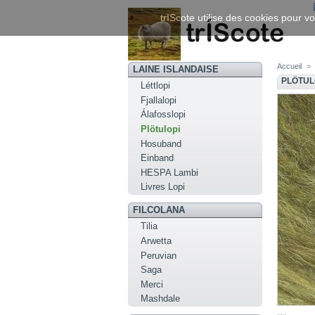
trIScote utilise des cookies pour vo
Accueil
>
LAINE ISLANDAISE
PLÖTUL
Léttlopi
Fjallalopi
Álafosslopi
Plötulopi
Hosuband
Einband
HESPA Lambi
Livres Lopi
FILCOLANA
Tilia
Arwetta
Peruvian
Saga
Merci
Mashdale