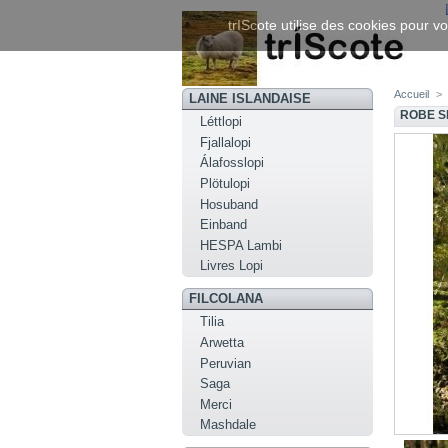
trIScote utilise des cookies pour vo
Accueil
>
LAINE ISLANDAISE
ROBE S
Léttlopi
Fjallalopi
Álafosslopi
Plötulopi
Hosuband
Einband
HESPA Lambi
Livres Lopi
FILCOLANA
Tilia
Arwetta
Peruvian
Saga
Merci
Mashdale