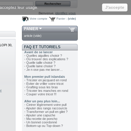
s acceptez leur usage.
J'accepte
Bienvenue,
identifiez-vous
Votre compte
Panier :
(vide)
PANIER
article
(vide)
LOPI 30,
FAQ ET TUTORIELS
Avant de se lancer
- Quelles aiguilles choisir ?
- Où trouver des explications ?
- Quelle taille choisir ?
- Quelle laine choisir ?
- Je n ose pas me lancer…
Mon premier pull islandais
- Tricoter en jacquard en rond
- Eviter de vriller votre tricot
- Grafting sous les bras
er
- Tricoter les manches en rond
- Couper votre tricot !!!
Aller un peu plus loin...
- Cintrer légèrement votre pull
- Ajouter des rangs raccourcis
- Transformer un pull en gilet ?
- Ajouter une capuche
- Ma recette de poncho
- Un bonnet coordonné
- Bottom-up ou Top-down ?