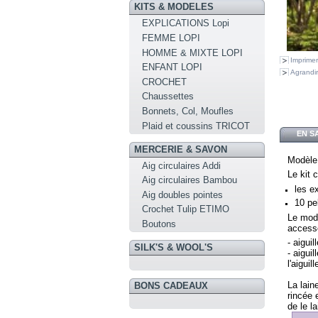
KITS & MODELES
EXPLICATIONS Lopi
FEMME LOPI
HOMME & MIXTE LOPI
Imprimer
ENFANT LOPI
Agrandir
CROCHET
Chaussettes
Bonnets, Col, Moufles
Plaid et coussins TRICOT
EN S
MERCERIE & SAVON
Modèle
Aig circulaires Addi
Le kit 
Aig circulaires Bambou
les e
Aig doubles pointes
10 pe
Crochet Tulip ETIMO
Le modè
Boutons
access
- aigui
SILK'S & WOOL'S
- aigui
l'aigui
La lain
BONS CADEAUX
rincée 
de le l