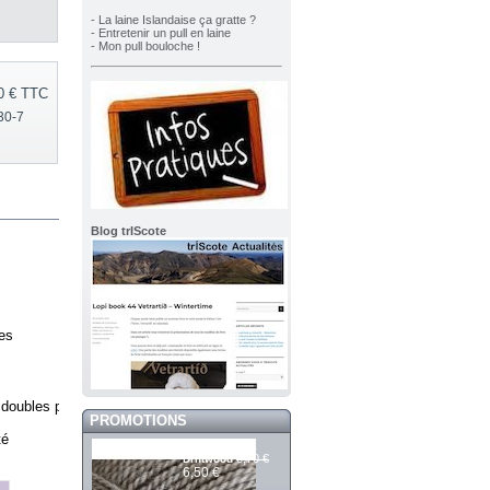
- La laine Islandaise ça gratte ?
- Entretenir un pull en laine
- Mon pull bouloche !
0 €
TTC
30-7
Blog trIScote
les
s doubles pointes
PROMOTIONS
é

Mashdale 981
6,70 €
Driftwood
6,50 €