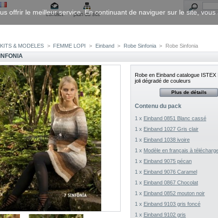
us offrir le meilleur service. En continuant de naviguer sur le site, vou
contact
plan du site
KITS & MODELES
>
FEMME LOPI
>
Einband
>
Robe Sinfonia
>
Robe Sinfonia
INFONIA
Robe en Einband catalogue ISTEX 
joli dégradé de couleurs
Plus de détails
Contenu du pack
1 x
Einband 0851 Blanc cassé
1 x
Einband 1027 Gris clair
1 x
Einband 1038 ivoire
1 x
Modèle en français à télécharg
1 x
Einband 9075 pécan
1 x
Einband 9076 Caramel
1 x
Einband 0867 Chocolat
1 x
Einband 0852 mouton noir
1 x
Einband 9103 gris foncé
1 x
Einband 9102 gris