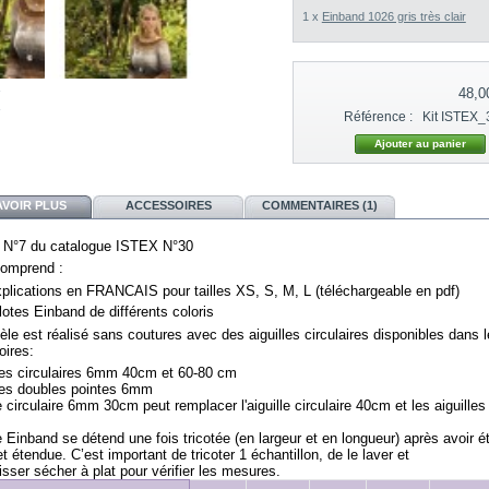
1 x
Einband 1026 gris très clair
48,0
Référence :
Kit ISTEX_
AVOIR PLUS
ACCESSOIRES
COMMENTAIRES (1)
 N°7 du catalogue ISTEX N°30
comprend :
xplications en FRANCAIS pour tailles XS, S, M, L (téléchargeable en pdf)
lotes Einband de différents coloris
le est réalisé sans coutures avec des aiguilles circulaires disponibles dans 
oires:
lles circulaires 6mm 40cm et 60-80 cm 
lles doubles pointes 6mm   
lle circulaire 6mm 30cm peut remplacer l'aiguille circulaire 40cm et les aiguille
e Einband se détend une fois tricotée (en largeur et en longueur) après avoir ét
et étendue. C’est important de tricoter 1 échantillon, de le laver et

aisser sécher à plat pour vérifier les mesures.