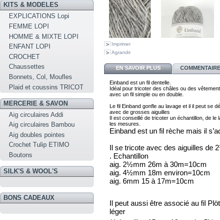
KITS & MODELES
EXPLICATIONS Lopi
FEMME LOPI
HOMME & MIXTE LOPI
Imprimer
ENFANT LOPI
Agrandir
CROCHET
Chaussettes
EN SAVOIR PLUS
COMMENTAIRES
Bonnets, Col, Moufles
Einband est un fil dentelle. 
Plaid et coussins TRICOT
I
déal pour tricoter des châles ou des vêtement
avec 
un fil simple ou en double. 
MERCERIE & SAVON
Le fil Einband gonfle au lavage et il il peut se d
Aig circulaires Addi
Il est conseillé de tricoter 
un échantillon, de le 
les mesures.
Aig circulaires Bambou
Einband est un fil rèche mais il s’a
Aig doubles pointes
Crochet Tulip ETIMO
Il se tricote avec des aiguilles d
Boutons
. Echantillon
aig. 2½mm 26m à 30m=10cm
SILK'S & WOOL'S
aig. 4½mm 18m environ=10cm
aig. 6mm 15 à 17m=10cm
BONS CADEAUX
Il peut aussi être associé au fil Pl
léger