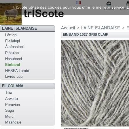
trIScote utilise des cookies pour vous offrir le meilleur service
contact
plan d
Accueil
>
LAINE ISLANDAISE
>
E
LAINE ISLANDAISE
EINBAND 1027 GRIS CLAIR
Léttlopi
Fjallalopi
Álafosslopi
Plötulopi
Hosuband
Einband
HESPA Lambi
Livres Lopi
FILCOLANA
Tilia
Arwetta
Peruvian
Saga
Merci
Mashdale