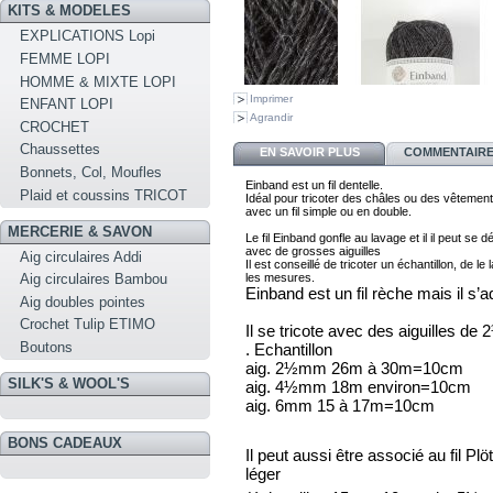
KITS & MODELES
EXPLICATIONS Lopi
FEMME LOPI
HOMME & MIXTE LOPI
Imprimer
ENFANT LOPI
Agrandir
CROCHET
Chaussettes
EN SAVOIR PLUS
COMMENTAIRES
Bonnets, Col, Moufles
Einband est un fil dentelle. 
Plaid et coussins TRICOT
I
déal pour tricoter des châles ou des vêtement
avec 
un fil simple ou en double. 
MERCERIE & SAVON
Le fil Einband gonfle au lavage et il il peut se d
Aig circulaires Addi
Il est conseillé de tricoter 
un échantillon, de le 
les mesures.
Aig circulaires Bambou
Einband est un fil rèche mais il s’a
Aig doubles pointes
Crochet Tulip ETIMO
Il se tricote avec des aiguilles d
Boutons
. Echantillon
aig. 2½mm 26m à 30m=10cm
SILK'S & WOOL'S
aig. 4½mm 18m environ=10cm
aig. 6mm 15 à 17m=10cm
BONS CADEAUX
Il peut aussi être associé au fil Pl
léger