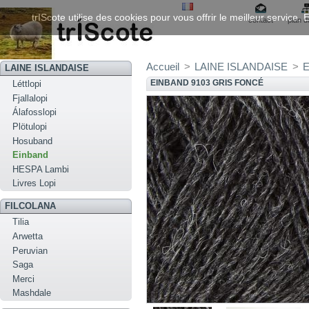
trIScote utilise des cookies pour vous offrir le meilleur service
contact
plan d
Accueil
>
LAINE ISLANDAISE
>
E
LAINE ISLANDAISE
EINBAND 9103 GRIS FONCÉ
Léttlopi
Fjallalopi
Álafosslopi
Plötulopi
Hosuband
Einband
HESPA Lambi
Livres Lopi
FILCOLANA
Tilia
Arwetta
Peruvian
Saga
Merci
Mashdale