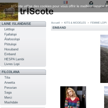
trIScote utilise des cookies pour vous offrir le meilleur service
contact
plan d
Accueil
>
KITS & MODELES
>
FEMME LOPI
LAINE ISLANDAISE
EINBAND
Léttlopi
Fjallalopi
Álafosslopi
Plötulopi
Hosuband
Einband
HESPA Lambi
Livres Lopi
FILCOLANA
Tilia
Arwetta
Peruvian
Saga
Merci
Mashdale