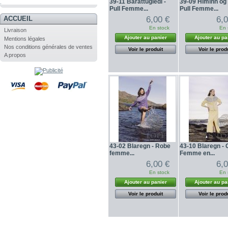
39-11 Barattugledi -
39-09 Himinn og 
.
Pull Femme...
Pull Femme...
6,00 €
6,
ACCUEIL
En stock
En 
Livraison
Ajouter au panier
Ajouter au pa
Mentions légales
Nos conditions générales de ventes
Voir le produit
Voir le prod
A propos
43-02 Blaregn - Robe
43-10 Blaregn - G
femme...
Femme en...
6,00 €
6,
En stock
En 
Ajouter au panier
Ajouter au pa
Voir le produit
Voir le prod