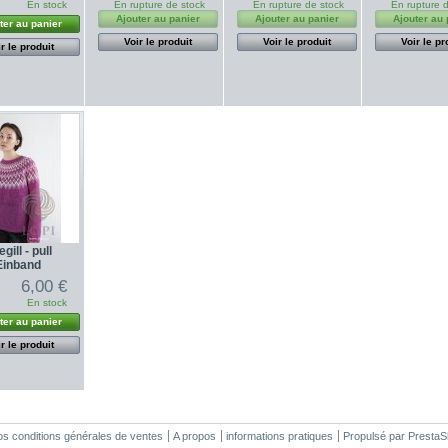
En stock
En rupture de stock
En rupture de stock
En rupture 
Ajouter au panier
Ajouter au panier
Ajouter au 
ter au panier
Voir le produit
Voir le produit
Voir le pr
r le produit
gill - pull
inband
6,00 €
En stock
ter au panier
r le produit
s conditions générales de ventes
A propos
informations pratiques
Propulsé par
PrestaS