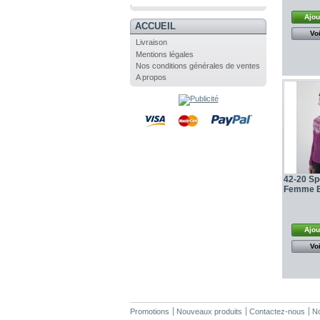
.
Ajou
ACCUEIL
Voi
Livraison
Mentions légales
Nos conditions générales de ventes
A propos
42-20 Spe
Femme E
Ajou
Voi
Promotions
Nouveaux produits
Contactez-nous
No