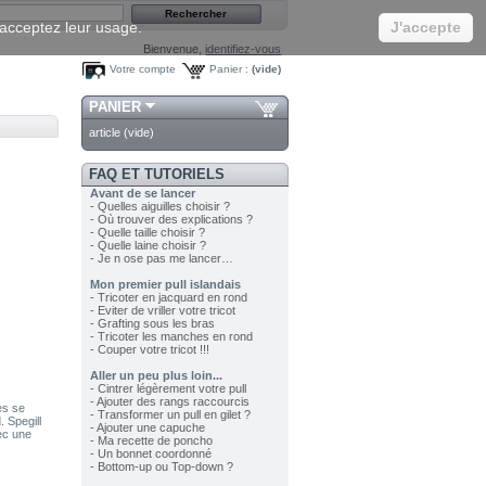
s acceptez leur usage.
J'accepte
Bienvenue,
identifiez-vous
Votre compte
Panier :
(vide)
PANIER
article
(vide)
FAQ ET TUTORIELS
Avant de se lancer
- Quelles aiguilles choisir ?
- Où trouver des explications ?
- Quelle taille choisir ?
- Quelle laine choisir ?
- Je n ose pas me lancer…
Mon premier pull islandais
- Tricoter en jacquard en rond
- Eviter de vriller votre tricot
- Grafting sous les bras
- Tricoter les manches en rond
- Couper votre tricot !!!
Aller un peu plus loin...
- Cintrer légèrement votre pull
- Ajouter des rangs raccourcis
es se
- Transformer un pull en gilet ?
. Spegill
- Ajouter une capuche
vec une
- Ma recette de poncho
- Un bonnet coordonné
- Bottom-up ou Top-down ?