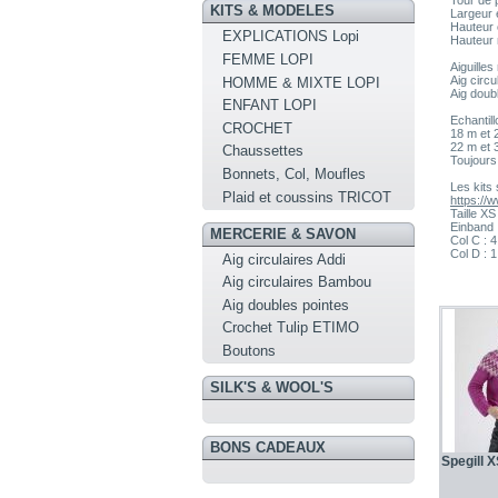
Tour de 
KITS & MODELES
Largeur 
Hauteur 
EXPLICATIONS Lopi
Hauteur 
FEMME LOPI
Aiguille
Aig circ
HOMME & MIXTE LOPI
Aig doub
ENFANT LOPI
Echantill
CROCHET
18 m et 
22 m et 
Chaussettes
Toujours 
Bonnets, Col, Moufles
Les kits
Plaid et coussins TRICOT
https://
Taille X
Einband
MERCERIE & SAVON
Col C : 4
Col D : 1
Aig circulaires Addi
Aig circulaires Bambou
Aig doubles pointes
Crochet Tulip ETIMO
Boutons
SILK'S & WOOL'S
BONS CADEAUX
Spegill X