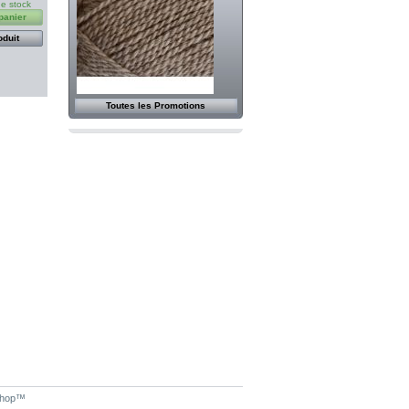
de stock
panier
oduit
Toutes les Promotions
hop
™