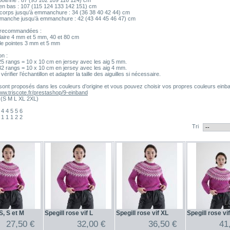
poitrine : 87 (95 102 109 116 124) cm
en bas : 107 (115 124 133 142 151) cm
corps jusqu’à emmanchure : 34 (36 38 40 42 44) cm
manche jusqu’à emmanchure : 42 (43 44 45 46 47) cm
s recommandées :
ulaire 4 mm et 5 mm, 40 et 80 cm
le pointes 3 mm et 5 mm
on :
25 rangs = 10 x 10 cm en jersey avec les aig 5 mm.
32 rangs = 10 x 10 cm en jersey avec les aig 4 mm.
vérifier l’échantillon et adapter la taille des aiguilles si nécessaire.
 sont proposés dans les couleurs d’origine et vous pouvez choisir vos propres couleurs einban
www.triscote.fr/prestashop/9-einband
S (S M L XL 2XL)
 4 4 5 5 6
 1 1 1 2 2
Tri
S, S et M
Spegill rose vif L
Spegill rose vif XL
Spegill rose vi
27,50 €
32,00 €
36,50 €
41