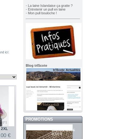
- La laine Islandaise ça gratte ?
- Entretenir un pull en laine
- Mon pull bouloche !
d ici:
Blog trIScote
PROMOTIONS
Mashdale 392
f 2XL
6,70 €
Crumble
6,50 €
,00 €