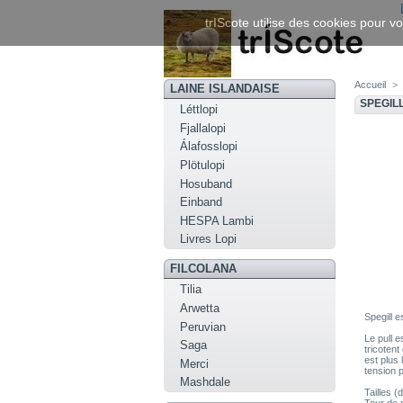
trIScote utilise des cookies pour vo
Accueil
>
LAINE ISLANDAISE
SPEGILL
Léttlopi
Fjallalopi
Álafosslopi
Plötulopi
Hosuband
Einband
HESPA Lambi
Livres Lopi
FILCOLANA
Tilia
Arwetta
Spegill 
Peruvian
Le pull e
Saga
tricotent
est plus 
Merci
tension p
Mashdale
Tailles 