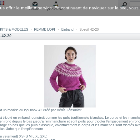
us offrir le meilleur service. En continuant de naviguer sur le site, vou
contact
plan du site
KITS & MODELES
>
FEMME LOPI
>
Einband
>
Spegill 42-20
 42-20
est un modèle du lopi book 42 créé par Védís Jónsdóttir.
st tricoté en einband, construit comme les pulls traditionnels islandais. Le corps et les manch
 en rond depuis le bas jusqu’à l’emmanchure et sont joints pour tricoter l’empiècement en rond
large en bas que les pulls classique, volontairement le corps et les manches sont tricotés a
lus lâche que l’empiècement.
(du vêtement) XS (S M L XL 2XL)