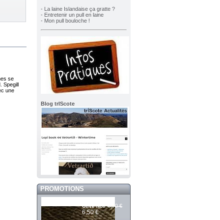
- La laine Islandaise ça gratte ?
- Entretenir un pull en laine
- Mon pull bouloche !
hes se
. Spegill
ec une
Blog trIScote
PROMOTIONS
Mashdale 386
6,70 €
Olive Noir
6,50 €