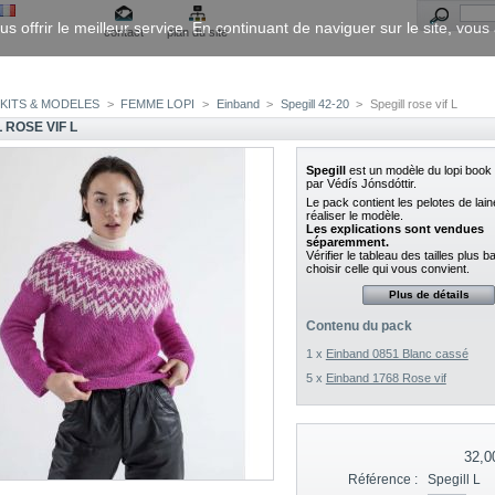
us offrir le meilleur service. En continuant de naviguer sur le site, vou
contact
plan du site
KITS & MODELES
>
FEMME LOPI
>
Einband
>
Spegill 42-20
>
Spegill rose vif L
 ROSE VIF L
Spegill
est un modèle du lopi book
par Védís Jónsdóttir.
Le pack contient les pelotes de lai
réaliser le modèle.
Les explications sont vendues
séparemment.
Vérifier le tableau des tailles plus 
choisir celle qui vous convient.
Plus de détails
Contenu du pack
1 x
Einband 0851 Blanc cassé
5 x
Einband 1768 Rose vif
32,0
Référence :
Spegill L