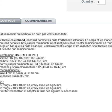
Quantité :
AVOIR PLUS
COMMENTAIRES (0)
est un modèle du lopi book 42 créé par Védís Jónsdóttir.
st tricoté en
einband
, construit comme les pulls traditionnels islandais.
Le corps et les manc
 en rond depuis le bas jusqu’à l’emmanchure et sont joints pour tricoter l’empiècement en rond
large en bas que les pulls classique, volontairement l
e corps et les manches sont tricotés av
lus lâche que l’empiècement.
(du vêtement)
X
S (S M L XL 2XL)
poitrine : 87 (95 102 109 116 124) cm
en bas : 107 (115 124 133 142 151) cm
corps jusqu’à emmanchure : 34 (36 38 40 42 44) cm
manche jusqu’à emmanchure : 42 (43 44 45 46 47) cm
s recommandées :
ulaire 4 mm et 5 mm, 40 et 80 cm
le pointes 3 mm et 5 mm
on :
25 rangs = 10 x 10 cm en jersey avec les aig 5 mm.
32 rangs = 10 x 10 cm en jersey avec les aig 4 mm.
vérifier l’échantillon et adapter la taille des aiguilles si nécessaire.