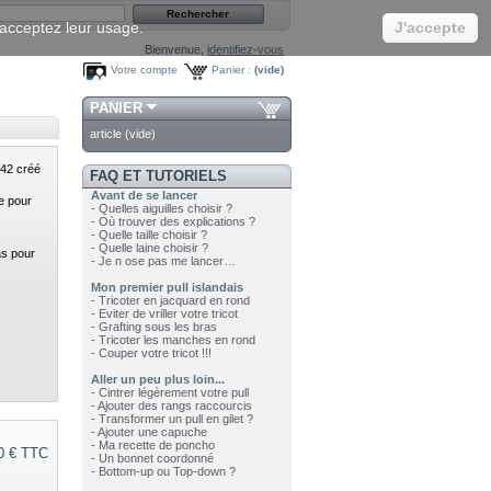
s acceptez leur usage.
J'accepte
Bienvenue,
identifiez-vous
Votre compte
Panier :
(vide)
PANIER
article
(vide)
 42 créé
FAQ ET TUTORIELS
Avant de se lancer
ne pour
- Quelles aiguilles choisir ?
- Où trouver des explications ?
- Quelle taille choisir ?
- Quelle laine choisir ?
bas pour
- Je n ose pas me lancer…
Mon premier pull islandais
- Tricoter en jacquard en rond
- Eviter de vriller votre tricot
- Grafting sous les bras
- Tricoter les manches en rond
- Couper votre tricot !!!
Aller un peu plus loin...
- Cintrer légèrement votre pull
- Ajouter des rangs raccourcis
- Transformer un pull en gilet ?
- Ajouter une capuche
- Ma recette de poncho
0 €
TTC
- Un bonnet coordonné
- Bottom-up ou Top-down ?