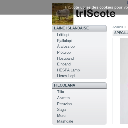
trIScote utilise des cookies pour vo
Accueil
>
LAINE ISLANDAISE
SPEGILL
Léttlopi
Fjallalopi
Álafosslopi
Plötulopi
Hosuband
Einband
HESPA Lambi
Livres Lopi
FILCOLANA
Tilia
Arwetta
Peruvian
Saga
Merci
Mashdale