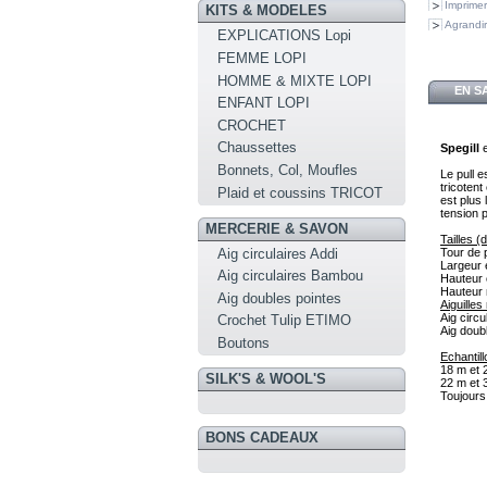
Imprimer
KITS & MODELES
Agrandir
EXPLICATIONS Lopi
FEMME LOPI
HOMME & MIXTE LOPI
EN S
ENFANT LOPI
CROCHET
Chaussettes
Spegill
Bonnets, Col, Moufles
Le pull e
tricotent
Plaid et coussins TRICOT
est plus 
tension p
MERCERIE & SAVON
Tailles 
Aig circulaires Addi
Tour de 
Largeur 
Aig circulaires Bambou
Hauteur 
Hauteur 
Aig doubles pointes
Aiguille
Aig circ
Crochet Tulip ETIMO
Aig doub
Boutons
Echantill
18 m et 
SILK'S & WOOL'S
22 m et 
Toujours 
BONS CADEAUX