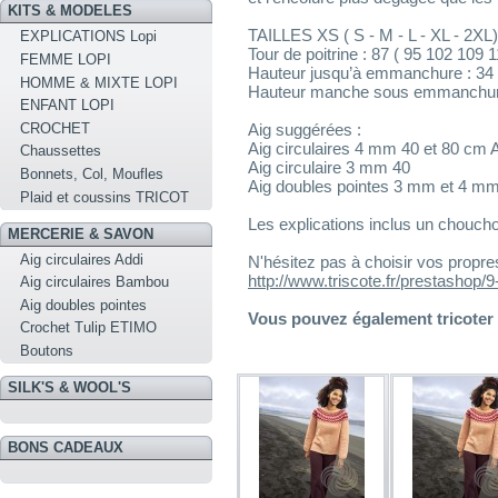
KITS & MODELES
TAILLES XS ( S - M - L - XL - 2XL)
EXPLICATIONS Lopi
Tour de poitrine : 87 ( 95 102 109
FEMME LOPI
Hauteur jusqu’à emmanchure : 34
HOMME & MIXTE LOPI
Hauteur manche sous emmanchure 
ENFANT LOPI
CROCHET
Aig suggérées :
Aig circulaires 4 mm 40 et 80 cm 
Chaussettes
Aig circulaire 3 mm 40
Bonnets, Col, Moufles
Aig doubles pointes 3 mm et 4 m
Plaid et coussins TRICOT
Les explications inclus un chouch
MERCERIE & SAVON
Aig circulaires Addi
N'hésitez pas à choisir vos prop
http://www.triscote.fr/prestashop/
Aig circulaires Bambou
Aig doubles pointes
Vous pouvez également tricoter D
Crochet Tulip ETIMO
Boutons
SILK'S & WOOL'S
BONS CADEAUX