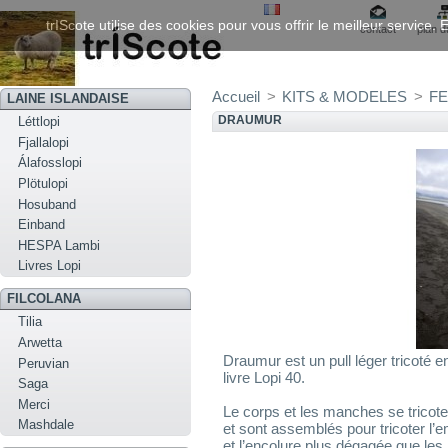
trIScote utilise des cookies pour vous offrir le meilleur service
contact
plan d
Accueil
>
KITS & MODELES
>
FE
LAINE ISLANDAISE
DRAUMUR
Léttlopi
Fjallalopi
Álafosslopi
Plötulopi
Hosuband
Einband
HESPA Lambi
Livres Lopi
FILCOLANA
Tilia
Arwetta
Draumur est un pull léger tricoté en
Peruvian
livre Lopi 40.
Saga
Merci
Le corps et les manches se tricote
Mashdale
et sont assemblés pour tricoter l
et l’encolure plus dégagée que les