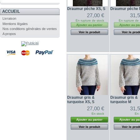
.
Draumur pêche XS, S
Draumur pêche
ACCUEIL
27,00 €
31,5
Livraison
En rupture de stock
En rupture de 
Mentions légales
Ajouter au panier
Ajouter au pa
Nos conditions générales de ventes
Voir le produit
Voir le prod
A propos
Draumur gris &
Draumur gris &
turquoise XS, S
turquoise M
27,00 €
31,5
En stock
En 
Ajouter au panier
Ajouter au pa
Voir le produit
Voir le prod