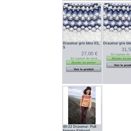
Draumur gris bleu XS,
Draumur gris bl
S
31,5
27,00 €
En rupture de 
En rupture de stock
Ajouter au pa
Ajouter au panier
Voir le prod
Voir le produit
40-22 Draumur- Pull
Femme Einband