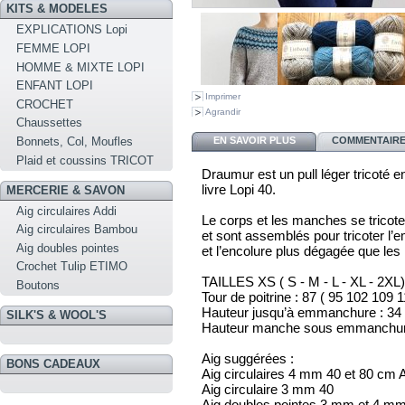
KITS & MODELES
EXPLICATIONS Lopi
FEMME LOPI
HOMME & MIXTE LOPI
ENFANT LOPI
Imprimer
CROCHET
Agrandir
Chaussettes
EN SAVOIR PLUS
COMMENTAIRES
Bonnets, Col, Moufles
Plaid et coussins TRICOT
Draumur est un pull léger tricoté en
livre Lopi 40.
MERCERIE & SAVON
Aig circulaires Addi
Le corps et les manches se tricote
Aig circulaires Bambou
et sont assemblés pour tricoter l
Aig doubles pointes
et l’encolure plus dégagée que les
Crochet Tulip ETIMO
TAILLES XS ( S - M - L - XL - 2XL)
Boutons
Tour de poitrine : 87 ( 95 102 109
Hauteur jusqu’à emmanchure : 34
SILK'S & WOOL'S
Hauteur manche sous emmanchure 
Aig suggérées :
BONS CADEAUX
Aig circulaires 4 mm 40 et 80 cm 
Aig circulaire 3 mm 40
Aig doubles pointes 3 mm et 4 m