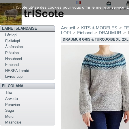
trIScote utilise des cookies pour vous offrir le meilleur service
contact
plan d
Accueil
>
KITS & MODELES
>
F
LAINE ISLANDAISE
LOPI
>
Einband
>
DRAUMUR
>
Léttlopi
DRAUMUR GRIS & TURQUOISE XL, 2XL
Fjallalopi
Álafosslopi
Plötulopi
Hosuband
Einband
HESPA Lambi
Livres Lopi
FILCOLANA
Tilia
Arwetta
Peruvian
Saga
Merci
Mashdale