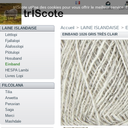
trIScote utilise des cookies pour vous offrir le meilleur service
contact
plan d
Accueil
>
LAINE ISLANDAISE
>
E
LAINE ISLANDAISE
EINBAND 1026 GRIS TRÈS CLAIR
Léttlopi
Fjallalopi
Álafosslopi
Plötulopi
Hosuband
Einband
HESPA Lambi
Livres Lopi
FILCOLANA
Tilia
Arwetta
Peruvian
Saga
Merci
Mashdale