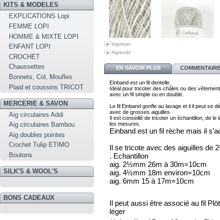
KITS & MODELES
EXPLICATIONS Lopi
FEMME LOPI
HOMME & MIXTE LOPI
Imprimer
ENFANT LOPI
Agrandir
CROCHET
Chaussettes
EN SAVOIR PLUS
COMMENTAIRES
Bonnets, Col, Moufles
Einband est un fil dentelle. 
Plaid et coussins TRICOT
I
déal pour tricoter des châles ou des vêtement
avec 
un fil simple ou en double. 
MERCERIE & SAVON
Le fil Einband gonfle au lavage et il il peut se d
Aig circulaires Addi
Il est conseillé de tricoter 
un échantillon, de le 
les mesures.
Aig circulaires Bambou
Einband est un fil rèche mais il s’a
Aig doubles pointes
Crochet Tulip ETIMO
Il se tricote avec des aiguilles d
Boutons
. Echantillon
aig. 2½mm 26m à 30m=10cm
SILK'S & WOOL'S
aig. 4½mm 18m environ=10cm
aig. 6mm 15 à 17m=10cm
BONS CADEAUX
Il peut aussi être associé au fil Pl
léger