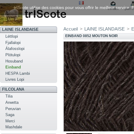
trIScote utilise des cookies pour vous offrir le meilleur service
contact
plan d
Accueil
>
LAINE ISLANDAISE
>
E
LAINE ISLANDAISE
EINBAND 0852 MOUTON NOIR
Léttlopi
Fjallalopi
Álafosslopi
Plötulopi
Hosuband
Einband
HESPA Lambi
Livres Lopi
FILCOLANA
Tilia
Arwetta
Peruvian
Saga
Merci
Mashdale