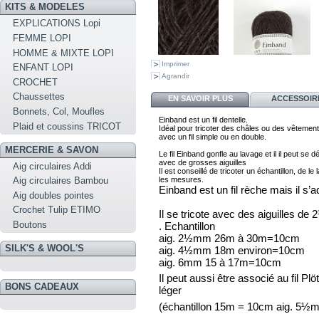
KITS & MODELES
EXPLICATIONS Lopi
FEMME LOPI
HOMME & MIXTE LOPI
Imprimer
ENFANT LOPI
Agrandir
CROCHET
Chaussettes
EN SAVOIR PLUS
ACCESSOIR
Bonnets, Col, Moufles
Einband est un fil dentelle. 
Plaid et coussins TRICOT
I
déal pour tricoter des châles ou des vêtement
avec 
un fil simple ou en double. 
MERCERIE & SAVON
Le fil Einband gonfle au lavage et il il peut se d
Aig circulaires Addi
Il est conseillé de tricoter 
un échantillon, de le 
les mesures.
Aig circulaires Bambou
Einband est un fil rèche mais il s’a
Aig doubles pointes
Crochet Tulip ETIMO
Il se tricote avec des aiguilles d
Boutons
. Echantillon
aig. 2½mm 26m à 30m=10cm
SILK'S & WOOL'S
aig. 4½mm 18m environ=10cm
aig. 6mm 15 à 17m=10cm
Il peut aussi être associé au fil Pl
BONS CADEAUX
léger
(échantillon 15m = 10cm aig. 5½