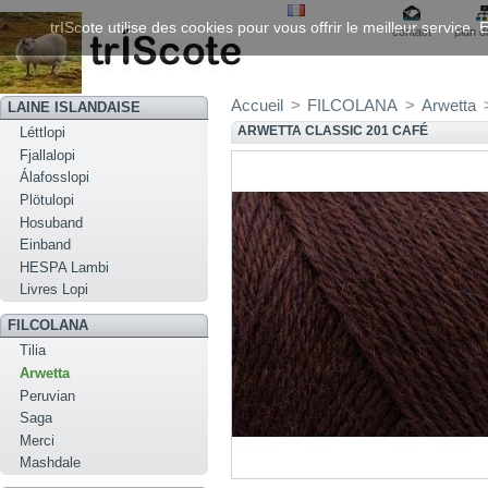
trIScote utilise des cookies pour vous offrir le meilleur service
contact
plan d
Accueil
>
FILCOLANA
>
Arwetta
LAINE ISLANDAISE
ARWETTA CLASSIC 201 CAFÉ
Léttlopi
Fjallalopi
Álafosslopi
Plötulopi
Hosuband
Einband
HESPA Lambi
Livres Lopi
FILCOLANA
Tilia
Arwetta
Peruvian
Saga
Merci
Mashdale