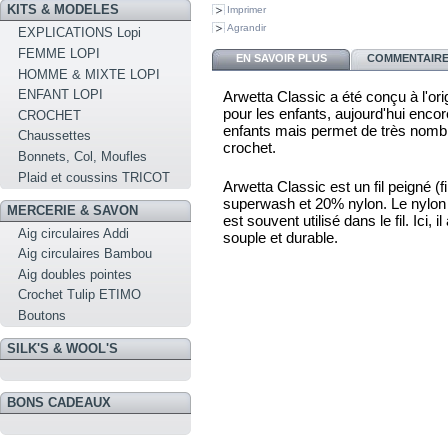
KITS & MODELES
Imprimer
Agrandir
EXPLICATIONS Lopi
FEMME LOPI
EN SAVOIR PLUS
COMMENTAIRES
HOMME & MIXTE LOPI
ENFANT LOPI
Arwetta Classic a été conçu à l'ori
pour les enfants, aujourd'hui encor
CROCHET
enfants mais permet de très nombr
Chaussettes
crochet.
Bonnets, Col, Moufles
Plaid et coussins TRICOT
Arwetta Classic est un fil peigné 
superwash et 20% nylon. Le nylon es
MERCERIE & SAVON
est souvent utilisé dans le fil. Ici, i
Aig circulaires Addi
souple et durable.
Aig circulaires Bambou
Aig doubles pointes
Crochet Tulip ETIMO
Boutons
SILK'S & WOOL'S
BONS CADEAUX