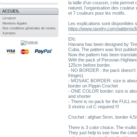
.
la taille d'un coussin, cela permet 
naturel, l'organisation des couleur 
ACCUEIL
et 7 couleurs pour les motifs.
Livraison
Les explications sont disponibles 
Mentions légales
https://www.ravelry.com/patterns/l
Nos conditions générales de ventes
A propos
---------------------------------------------
EN:
Havana has been designed by Tinna
Cuba. The pattern was first publis
Now the pattern has been transla
With the pack of Peruvian Highlan
125cm before border.
- NO BORDER : the pack doesn't i
fringes)
- MOSAIC BORDER: size is about 
border on Pippin Crochet
- ONE COLOR border: size is abou
and shorter
- There is no pack for the FULL mo
3 skeins col C required !!!
Crochet : afghan 5mm, border 4,
There is 3 color choice. The multi
They just help to see how the color