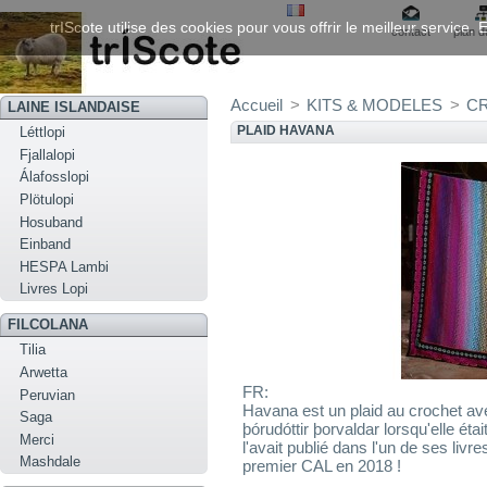
trIScote utilise des cookies pour vous offrir le meilleur service
contact
plan d
Accueil
>
KITS & MODELES
>
C
LAINE ISLANDAISE
PLAID HAVANA
Léttlopi
Fjallalopi
Álafosslopi
Plötulopi
Hosuband
Einband
HESPA Lambi
Livres Lopi
FILCOLANA
Tilia
Arwetta
FR:
Peruvian
Havana est un plaid au crochet av
Saga
þórudóttir þorvaldar lorsqu'elle ét
Merci
l'avait publié dans l'un de ses livre
Mashdale
premier CAL en 2018 !