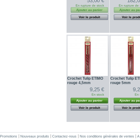
53,00 €
182,0
En rupture de stock
En rupture de 
Ajouter au panier
Ajouter au pa
Voir le produit
Voir le prod
Crochet Tulip ETIMO
Crochet Tulip E
rouge 4,5mm
rouge 5mm
9,25 €
9,
En stock
En 
Ajouter au panier
Ajouter au pa
Voir le produit
Voir le prod
Promotions
Nouveaux produits
Contactez-nous
Nos conditions générales de ventes
A