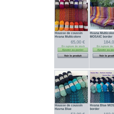
Housse de coussin
Hvana Multicolo
Hvana Multicolore
MOSAIC border
65,00 €
184,0
En rupture de stock
En rupture de 
Ajouter au panier
Ajouter au pa
Voir le produit
Voir le prod
Housse de coussin
Hvana Blue MO
Havna Blue
border