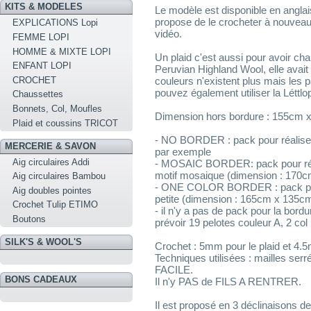
KITS & MODELES
Le modèle est disponible en angla
propose de le crocheter à nouveau
EXPLICATIONS Lopi
vidéo.
FEMME LOPI
HOMME & MIXTE LOPI
Un plaid c'est aussi pour avoir ch
ENFANT LOPI
Peruvian Highland Wool, elle avai
CROCHET
couleurs n'existent plus mais les 
pouvez également utiliser la Léttlop
Chaussettes
Bonnets, Col, Moufles
Dimension hors bordure : 155cm 
Plaid et coussins TRICOT
- NO BORDER : pack pour réaliser 
MERCERIE & SAVON
par exemple
Aig circulaires Addi
- MOSAIC BORDER: pack pour réal
motif mosaique (dimension : 170
Aig circulaires Bambou
- ONE COLOR BORDER : pack pour r
Aig doubles pointes
petite (dimension : 165cm x 135c
Crochet Tulip ETIMO
- il n'y a pas de pack pour la bo
Boutons
prévoir 19 pelotes couleur A, 2 col B
SILK'S & WOOL'S
Crochet : 5mm pour le plaid et 4.
Techniques utilisées : mailles serré
FACILE.
BONS CADEAUX
Il n'y PAS de FILS A RENTRER.
Il est proposé en 3 déclinaisons de 