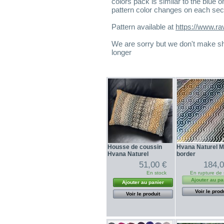
colors pack is similar to the blue 
pattern color changes on each sec
Pattern available at
https://www.ra
We are sorry but we don't make
longer
Housse de coussin
Hvana Naturel 
Hvana Naturel
border
51,00 €
184,0
En stock
En rupture de 
Ajouter au pa
Ajouter au panier
Voir le prod
Voir le produit