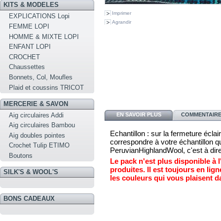
KITS & MODELES
Imprimer
EXPLICATIONS Lopi
Agrandir
FEMME LOPI
HOMME & MIXTE LOPI
ENFANT LOPI
CROCHET
Chaussettes
Bonnets, Col, Moufles
Plaid et coussins TRICOT
MERCERIE & SAVON
Aig circulaires Addi
EN SAVOIR PLUS
COMMENTAIRES
Aig circulaires Bambou
Echantillon : sur la fermeture éclai
Aig doubles pointes
correspondre à votre échantillon 
Crochet Tulip ETIMO
PeruvianHighlandWool, c'est à dir
Boutons
Le pack n'est plus disponible à 
produites. Il est toujours en lig
SILK'S & WOOL'S
les couleurs qui vous plaisent 
BONS CADEAUX