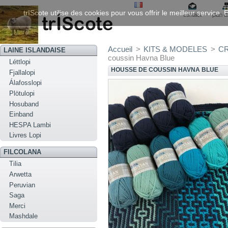
trIScote utilise des cookies pour vous offrir le meilleur service
contact
plan d
Accueil
>
KITS & MODELES
>
C
LAINE ISLANDAISE
coussin Havna Blue
Léttlopi
HOUSSE DE COUSSIN HAVNA BLUE
Fjallalopi
Álafosslopi
Plötulopi
Hosuband
Einband
HESPA Lambi
Livres Lopi
FILCOLANA
Tilia
Arwetta
Peruvian
Saga
Merci
Mashdale