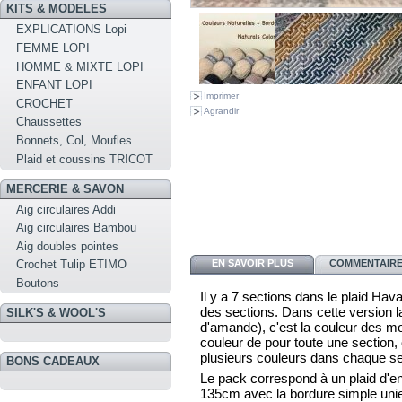
KITS & MODELES
EXPLICATIONS Lopi
FEMME LOPI
HOMME & MIXTE LOPI
ENFANT LOPI
Imprimer
CROCHET
Agrandir
Chaussettes
Bonnets, Col, Moufles
Plaid et coussins TRICOT
MERCERIE & SAVON
Aig circulaires Addi
Aig circulaires Bambou
Aig doubles pointes
EN SAVOIR PLUS
COMMENTAIRES
Crochet Tulip ETIMO
Boutons
Il y a 7 sections dans le plaid Ha
des sections. Dans cette version l
SILK'S & WOOL'S
d'amande), c'est la couleur des m
couleur de pour toute une section, o
plusieurs couleurs dans chaque se
BONS CADEAUX
Le pack correspond à un plaid d'
135cm avec la bordure simple unie