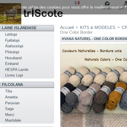
trIScote utilise des cookies pour vous offrir le meilleur service
contact
plan d
Accueil
>
KITS & MODELES
>
C
LAINE ISLANDAISE
One Color Border
Léttlopi
HVANA NATUREL - ONE COLOR BORD
Fjallalopi
Álafosslopi
Plötulopi
Hosuband
Einband
HESPA Lambi
Livres Lopi
FILCOLANA
Tilia
Arwetta
Peruvian
Saga
Merci
Mashdale